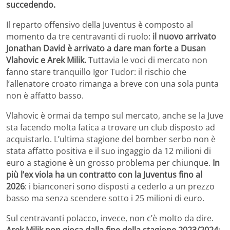
succedendo.
Il reparto offensivo della Juventus è composto al
momento da tre centravanti di ruolo:
il nuovo arrivato
Jonathan David è arrivato a dare man forte a Dusan
Vlahovic e Arek Milik.
Tuttavia le voci di mercato non
fanno stare tranquillo Igor Tudor: il rischio che
l’allenatore croato rimanga a breve con una sola punta
non è affatto basso.
Vlahovic è ormai da tempo sul mercato, anche se la Juve
sta facendo molta fatica a trovare un club disposto ad
acquistarlo. L’ultima stagione del bomber serbo non è
stata affatto positiva e il suo ingaggio da 12 milioni di
euro a stagione è un grosso problema per chiunque.
In
più l’ex viola ha un contratto con la Juventus fino al
2026
: i bianconeri sono disposti a cederlo a un prezzo
basso ma senza scendere sotto i 25 milioni di euro.
Sul centravanti polacco, invece, non c’è molto da dire.
Arek Milik non gioca dalla fine della stagione 2023/2024
: