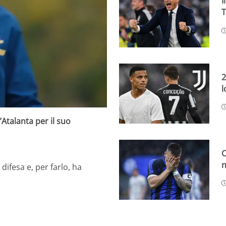
I
T
2
l
’Atalanta per il suo
C
n
difesa e, per farlo, ha