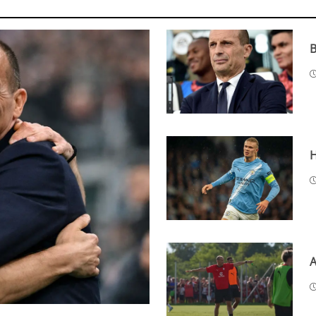
B
H
A