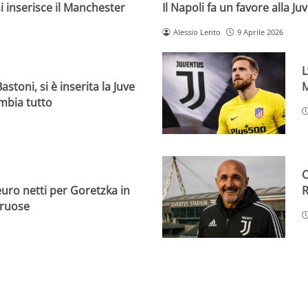
i inserisce il Manchester
Il Napoli fa un favore alla Ju
Alessio Lento
9 Aprile 2026
L
astoni, si è inserita la Juve
M
mbia tutto
C
euro netti per Goretzka in
R
truose