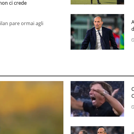
i non ci crede
A
Milan pare ormai agli
d
C
C