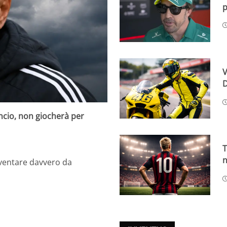
p
V
D
ancio, non giocherà per
T
n
iventare davvero da