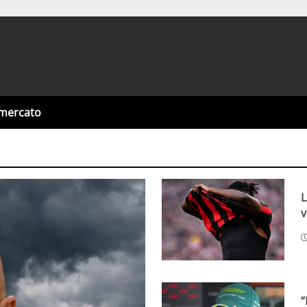
omercato
L
v
“