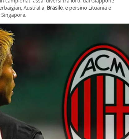
 in campionati assai diversi tra loro, dal Giappone
rbaigian, Australia,
Brasile
, e persino Lituania e
 Singapore.