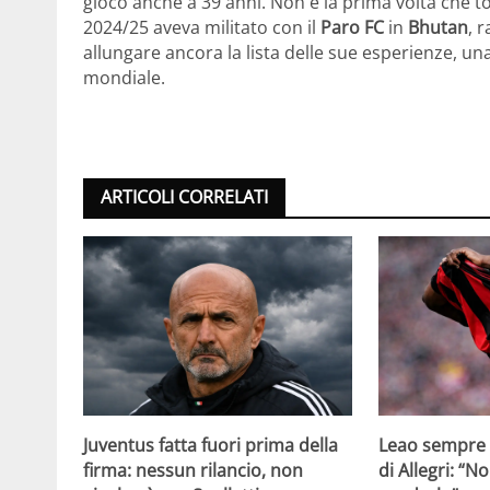
gioco anche a 39 anni. Non è la prima volta che t
2024/25 aveva militato con il
Paro FC
in
Bhutan
, 
allungare ancora la lista delle sue esperienze, un
mondiale.
ARTICOLI CORRELATI
Juventus fatta fuori prima della
Leao sempre p
firma: nessun rilancio, non
di Allegri: “N