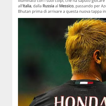
illuminato con i suoi colpi, che ha saputo giocare
all’
Italia
, dalla
Russia
al
Messico
, passando per Aze
Bhutan prima di arrivare a questa nuova tappa in