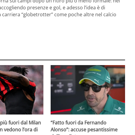
orna sui campi dopo un ritiro più o meno formale: nel
raccogliendo presenze e gol, e adesso l’idea è di
a carriera “globetrotter” come poche altre nel calcio
iù fuori dal Milan
“Fatto fuori da Fernando
on vedono l’ora di
Alonso”: accuse pesantissime