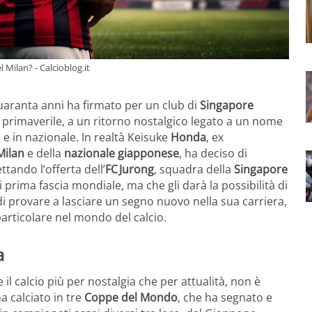
 Milan? - Calcioblog.it
 quaranta anni ha firmato per un club di
Singapore
 primaverile, a un ritorno nostalgico legato a un nome
 e in nazionale. In realtà Keisuke
Honda
, ex
Milan
e della
nazionale giapponese
, ha deciso di
ettando l’offerta dell’
FC Jurong
, squadra della
Singapore
prima fascia mondiale, ma che gli darà la possibilità di
 provare a lasciare un segno nuovo nella sua carriera,
rticolare nel mondo del calcio.
a
il calcio più per nostalgia che per attualità, non è
a calciato in tre
Coppe del Mondo
, che ha segnato e