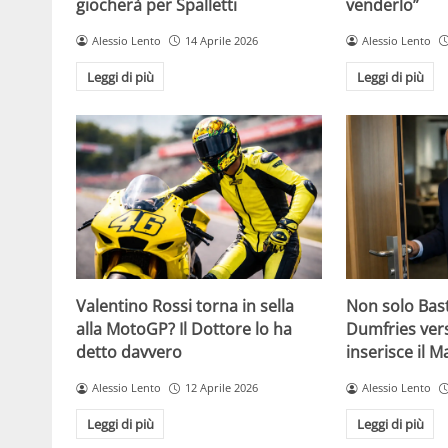
giocherà per Spalletti
venderlo”
Alessio Lento
14 Aprile 2026
Alessio Lento
Leggi di più
Leggi di più
Valentino Rossi torna in sella
Non solo Bas
alla MotoGP? Il Dottore lo ha
Dumfries vers
detto davvero
inserisce il 
Alessio Lento
12 Aprile 2026
Alessio Lento
Leggi di più
Leggi di più