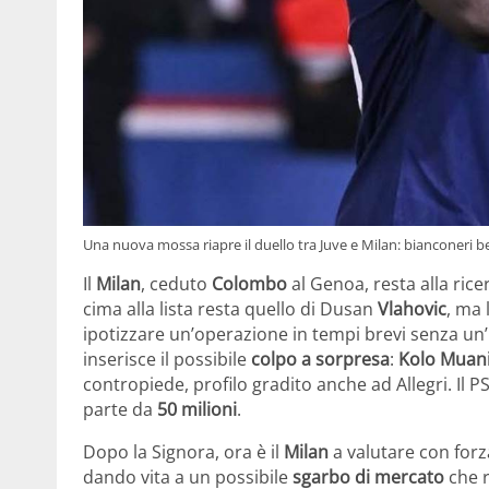
Una nuova mossa riapre il duello tra Juve e Milan: bianconeri be
Il
Milan
, ceduto
Colombo
al Genoa, resta alla rice
cima alla lista resta quello di Dusan
Vlahovic
, ma 
ipotizzare un’operazione in tempi brevi senza un’
inserisce il possibile
colpo a sorpresa
:
Kolo Muan
contropiede, profilo gradito anche ad Allegri. Il P
parte da
50 milioni
.
Dopo la Signora, ora è il
Milan
a valutare con forza
dando vita a un possibile
sgarbo di mercato
che r