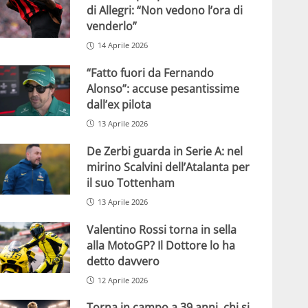
di Allegri: “Non vedono l’ora di
venderlo”
14 Aprile 2026
“Fatto fuori da Fernando
Alonso”: accuse pesantissime
dall’ex pilota
13 Aprile 2026
De Zerbi guarda in Serie A: nel
mirino Scalvini dell’Atalanta per
il suo Tottenham
13 Aprile 2026
Valentino Rossi torna in sella
alla MotoGP? Il Dottore lo ha
detto davvero
12 Aprile 2026
Torna in campo a 39 anni, chi si