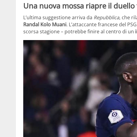
Una nuova mossa riapre il duello t
L’ultima suggestione arriva da
Repubblica
, che r
Randal Kolo Muani
. L’attaccante francese del PSG,
scorsa stagione – potrebbe finire al centro di un