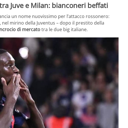
ra Juve e Milan: bianconeri beffati
ilancia un nome nuovissimo per l’attacco rossonero:
 nel mirino della Juventus – dopo il prestito della
incrocio di mercato
tra le due big italiane.