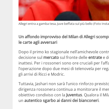
Allegri entra a gamba tesa, Juve beffata sul più bello (Foto Insta
Un affondo improvviso del Milan di Allegri scompig
le carte agli avversari
Dopo il primo ko stagionale nell’amichevole contro
decisione sul
mercato
sul fronte delle
entrate
e d
inattesi. Per i rossoneri sono ore cruciali per l’af
l’operazione dopo due mesi di telenovela per rega
gli arrivi di Ricci e Modric.
Tuttavia, Jashari non sarà l’unico rinforzo previs
dirigenza rossonera continua a monitorare il mer
obiettivo condiviso con la
Juventus
. Qualora il Mi
un
autentico sgarbo ai danni dei bianconeri
.