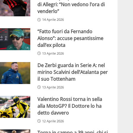
di Allegri: “Non vedono l’ora di
venderlo”
14 Aprile 2026
“Fatto fuori da Fernando
Alonso”: accuse pesantissime
dall’ex pilota
13 Aprile 2026
De Zerbi guarda in Serie A: nel
mirino Scalvini dell’Atalanta per
il suo Tottenham
13 Aprile 2026
Valentino Rossi torna in sella
alla MotoGP? Il Dottore lo ha
detto davvero
12 Aprile 2026
Torna in campo a 39 anni, chi si