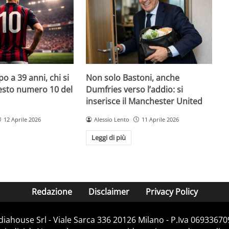
o a 39 anni, chi si
Non solo Bastoni, anche
uesto numero 10 del
Dumfries verso l’addio: si
inserisce il Manchester United
12 Aprile 2026
Alessio Lento
11 Aprile 2026
Leggi di più
Redazione
Disclaimer
Privacy Policy
diahouse Srl - Viale Sarca 336 20126 Milano - P.Iva 069336709