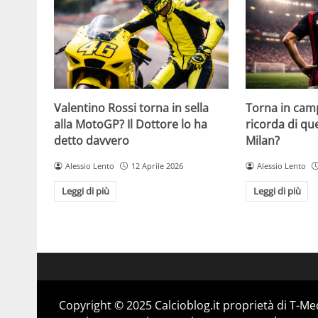
Valentino Rossi torna in sella
Torna in camp
alla MotoGP? Il Dottore lo ha
ricorda di q
detto davvero
Milan?
Alessio Lento
12 Aprile 2026
Alessio Lento
Leggi di più
Leggi di più
Copyright © 2025 Calcioblog.it proprietà di T-Me