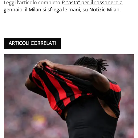
Leggi l’articolo completo
E’ “asta” per il rossonero a
gennaio: il Milan si sfrega le mani
, su
Notizie Milan
.
ARTICOLI CORRELATI