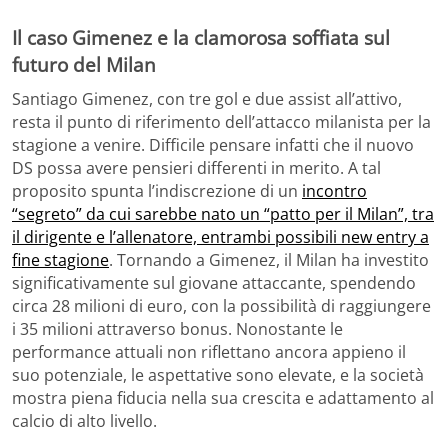
Il caso Gimenez e la clamorosa soffiata sul
futuro del Milan
Santiago Gimenez, con tre gol e due assist all’attivo,
resta il punto di riferimento dell’attacco milanista per la
stagione a venire. Difficile pensare infatti che il nuovo
DS possa avere pensieri differenti in merito. A tal
proposito spunta l’indiscrezione di un
incontro
“segreto” da cui sarebbe nato un “patto per il Milan”, tra
il dirigente e l’allenatore, entrambi possibili new entry a
fine stagione
. Tornando a Gimenez, il Milan ha investito
significativamente sul giovane attaccante, spendendo
circa 28 milioni di euro, con la possibilità di raggiungere
i 35 milioni attraverso bonus. Nonostante le
performance attuali non riflettano ancora appieno il
suo potenziale, le aspettative sono elevate, e la società
mostra piena fiducia nella sua crescita e adattamento al
calcio di alto livello.