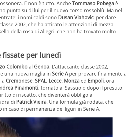
 rossonera. E non è tutto. Anche
Tommaso Pobega
è
iano punta su di lui per il nuovo corso rossoblù. Ma nel
entrate: i nomi caldi sono
Dusan Vlahovic
, per dare
 classe 2002, che ha attirato le attenzioni di mezza
ello della rosa di Allegri, che non ha trovato molto
fissate per lunedì
zo Colombo
al
Genoa
. L’attaccante classe 2002,
are una nuova maglia in
Serie A
per provare finalmente a
e a
Cremonese, SPAL, Lecce, Monza
ed
Empoli
, ora
ndrea Pinamonti
, tornato al Sassuolo dopo il prestito.
iritto di riscatto, che diventerà obbligo al
adra di
Patrick Vieira
. Una formula già rodata, che
o
in caso di permanenza dei liguri in Serie A.