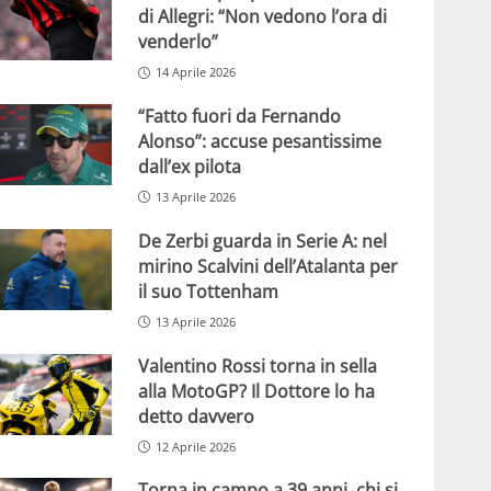
di Allegri: “Non vedono l’ora di
venderlo”
14 Aprile 2026
“Fatto fuori da Fernando
Alonso”: accuse pesantissime
dall’ex pilota
13 Aprile 2026
De Zerbi guarda in Serie A: nel
mirino Scalvini dell’Atalanta per
il suo Tottenham
13 Aprile 2026
Valentino Rossi torna in sella
alla MotoGP? Il Dottore lo ha
detto davvero
12 Aprile 2026
Torna in campo a 39 anni, chi si