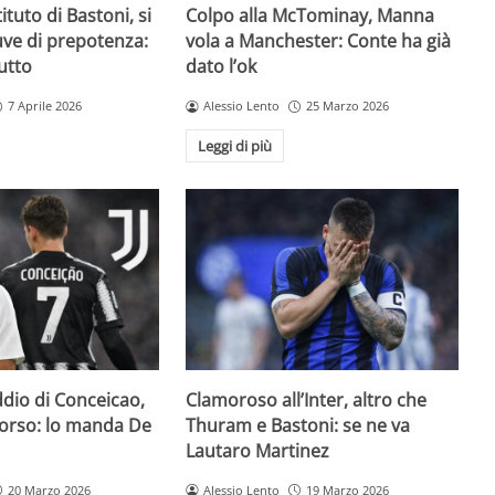
ituto di Bastoni, si
Colpo alla McTominay, Manna
Juve di prepotenza:
vola a Manchester: Conte ha già
utto
dato l’ok
7 Aprile 2026
Alessio Lento
25 Marzo 2026
Leggi di più
addio di Conceicao,
Clamoroso all’Inter, altro che
 corso: lo manda De
Thuram e Bastoni: se ne va
Lautaro Martinez
20 Marzo 2026
Alessio Lento
19 Marzo 2026