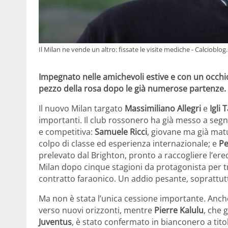
Il Milan ne vende un altro: fissate le visite mediche - Calcioblog
Impegnato nelle amichevoli estive e con un occhi
pezzo della rosa dopo le già numerose partenze.
Il nuovo Milan targato
Massimiliano Allegri
e
Igli 
importanti. Il club rossonero ha già messo a segn
e competitiva:
Samuele Ricci
, giovane ma già mat
colpo di classe ed esperienza internazionale; e
Pe
prelevato dal Brighton, pronto a raccogliere l’ere
Milan dopo cinque stagioni da protagonista per tra
contratto faraonico. Un addio pesante, soprattutt
Ma non è stata l’unica cessione importante. Anc
verso nuovi orizzonti, mentre
Pierre Kalulu
, che 
Juventus
, è stato confermato in bianconero a tit