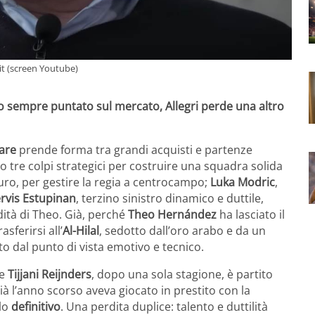
.it (screen Youtube)
o sempre puntato sul mercato, Allegri perde una altro
Tare
prende forma tra grandi acquisti e partenze
o tre colpi strategici per costruire una squadra solida
uro, per gestire la regia a centrocampo;
Luka Modric
,
rvis Estupinan
, terzino sinistro dinamico e duttile,
dità di Theo. Già, perché
Theo Hernández
ha lasciato il
sferirsi all’
Al-Hilal
, sedotto dall’oro arabo e da un
o dal punto di vista emotivo e tecnico.
he
Tijjani Reijnders
, dopo una sola stagione, è partito
già l’anno scorso aveva giocato in prestito con la
olo
definitivo
. Una perdita duplice: talento e duttilità