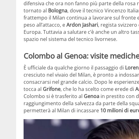
difensiva che ora non fanno più parte della rosa
tornato al
Bologna
, dove il tecnico Vincenzo Ital
frattempo il Milan continua a lavorare sul fronte 
peso all’attacco, e
Ardon Jashari
, regista svizzero
Europa. Tuttavia a salutare c’è anche un altro tass
spazio nel sistema del tecnico livornese.
Colombo al Genoa: visite mediche 
È ufficiale da qualche giorno il passaggio di
Loren
cresciuto nel vivaio del Milan, è pronto a indoss
consacrarsi nel grande calcio. Dopo le esperienz
tocca al
Grifone
, che lo ha scelto come erede di
A
Colombo si è trasferito al
Genoa
in prestito con d
raggiungimento della salvezza da parte della squ
permetterà al Milan di incassare
10 milioni di eur