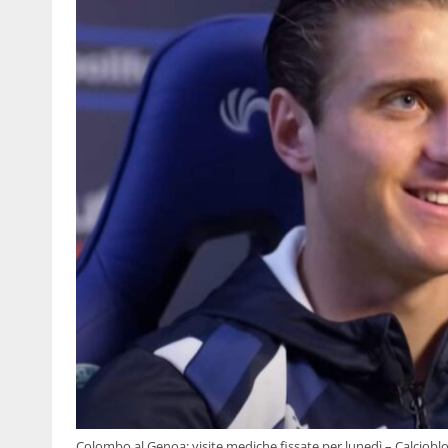
Colombo al Genoa: visite mediche fissate per lunedì – Calcioblo