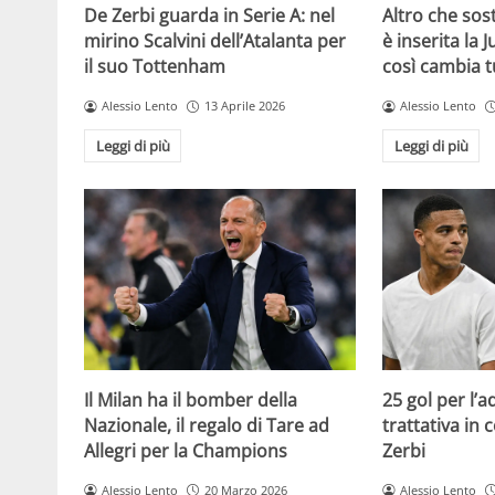
De Zerbi guarda in Serie A: nel
Altro che sost
mirino Scalvini dell’Atalanta per
è inserita la 
il suo Tottenham
così cambia t
Alessio Lento
13 Aprile 2026
Alessio Lento
Leggi di più
Leggi di più
Il Milan ha il bomber della
25 gol per l’
Nazionale, il regalo di Tare ad
trattativa in
Allegri per la Champions
Zerbi
Alessio Lento
20 Marzo 2026
Alessio Lento