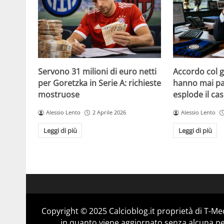
Servono 31 milioni di euro netti
Accordo col 
per Goretzka in Serie A: richieste
hanno mai par
mostruose
esplode il ca
Alessio Lento
2 Aprile 2026
Alessio Lento
Leggi di più
Leggi di più
Copyright © 2025 Calcioblog.it proprietà di T-Me
in quanto viene aggiornato senza alcuna per