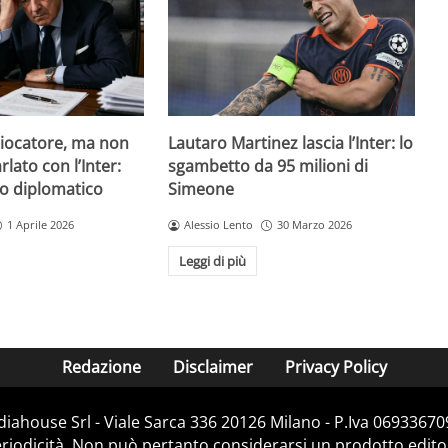
giocatore, ma non
Lautaro Martinez lascia l’Inter: lo
lato con l’Inter:
sgambetto da 95 milioni di
so diplomatico
Simeone
1 Aprile 2026
Alessio Lento
30 Marzo 2026
Leggi di più
Redazione
Disclaimer
Privacy Policy
diahouse Srl - Viale Sarca 336 20126 Milano - P.Iva 069336709
iodicità. Non può pertanto considerarsi un prodotto editoria