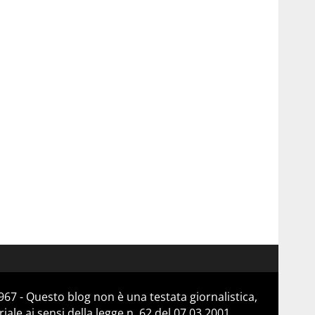
67 - Questo blog non è una testata giornalistica,
le ai sensi della legge n. 62 del 07.03.2001