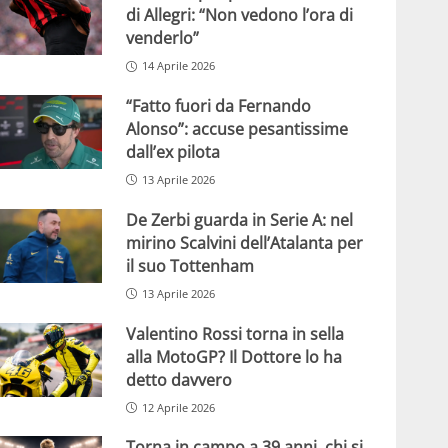
di Allegri: “Non vedono l’ora di
venderlo”
14 Aprile 2026
“Fatto fuori da Fernando
Alonso”: accuse pesantissime
dall’ex pilota
13 Aprile 2026
De Zerbi guarda in Serie A: nel
mirino Scalvini dell’Atalanta per
il suo Tottenham
13 Aprile 2026
Valentino Rossi torna in sella
alla MotoGP? Il Dottore lo ha
detto davvero
12 Aprile 2026
Torna in campo a 39 anni, chi si