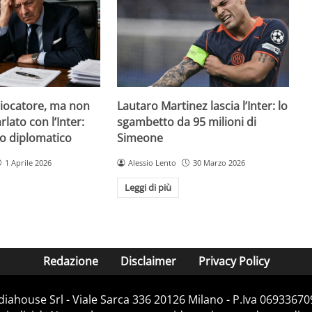
giocatore, ma non
Lautaro Martinez lascia l’Inter: lo
lato con l’Inter:
sgambetto da 95 milioni di
so diplomatico
Simeone
1 Aprile 2026
Alessio Lento
30 Marzo 2026
Leggi di più
Redazione
Disclaimer
Privacy Policy
diahouse Srl - Viale Sarca 336 20126 Milano - P.Iva 069336709