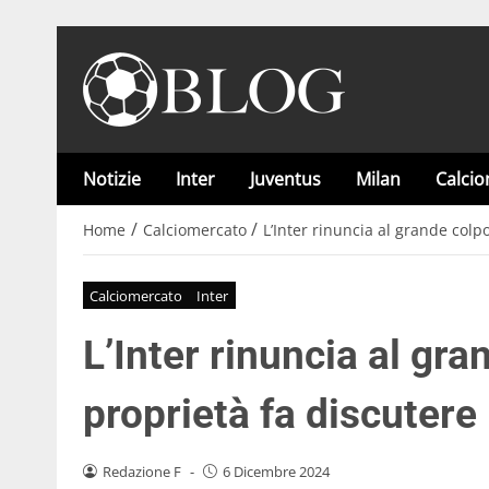
Notizie
Inter
Juventus
Milan
Calci
/
/
Home
Calciomercato
L’Inter rinuncia al grande colpo
Calciomercato
Inter
L’Inter rinuncia al gra
proprietà fa discutere
Redazione F
-
6 Dicembre 2024