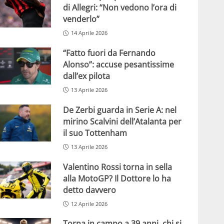
di Allegri: “Non vedono l’ora di
venderlo”
14 Aprile 2026
“Fatto fuori da Fernando
Alonso”: accuse pesantissime
dall’ex pilota
13 Aprile 2026
De Zerbi guarda in Serie A: nel
mirino Scalvini dell’Atalanta per
il suo Tottenham
13 Aprile 2026
Valentino Rossi torna in sella
alla MotoGP? Il Dottore lo ha
detto davvero
12 Aprile 2026
Torna in campo a 39 anni, chi si