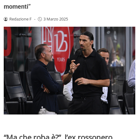
momenti”
Redazione F
-
3 Marzo 2025
“Ma che roba è?”, l’ex rossonero