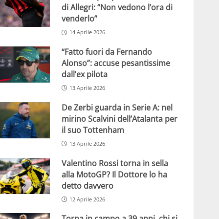
di Allegri: “Non vedono l’ora di
venderlo”
14 Aprile 2026
“Fatto fuori da Fernando
Alonso”: accuse pesantissime
dall’ex pilota
13 Aprile 2026
De Zerbi guarda in Serie A: nel
mirino Scalvini dell’Atalanta per
il suo Tottenham
13 Aprile 2026
Valentino Rossi torna in sella
alla MotoGP? Il Dottore lo ha
detto davvero
12 Aprile 2026
Torna in campo a 39 anni, chi si