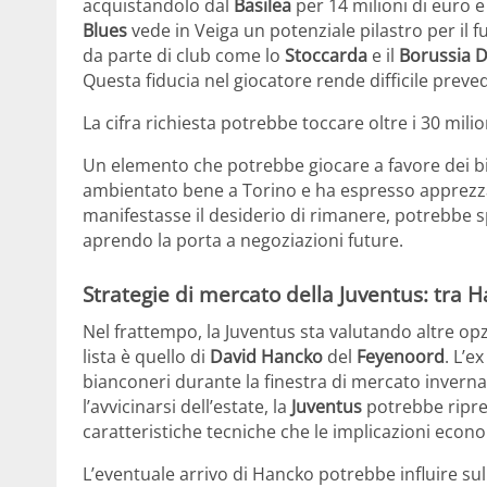
acquistandolo dal
Basilea
per 14 milioni di euro e
Blues
vede in Veiga un potenziale pilastro per il f
da parte di club come lo
Stoccarda
e il
Borussia 
Questa fiducia nel giocatore rende difficile preve
La cifra richiesta potrebbe toccare oltre i 30 milio
Un elemento che potrebbe giocare a favore dei bia
ambientato bene a Torino e ha espresso apprezza
manifestasse il desiderio di rimanere, potrebbe sp
aprendo la porta a negoziazioni future.
Strategie di mercato della Juventus: tra 
Nel frattempo, la Juventus sta valutando altre opz
lista è quello di
David Hancko
del
Feyenoord
. L’e
bianconeri durante la finestra di mercato inverna
l’avvicinarsi dell’estate, la
Juventus
potrebbe ripre
caratteristiche tecniche che le implicazioni econ
L’eventuale arrivo di Hancko potrebbe influire su