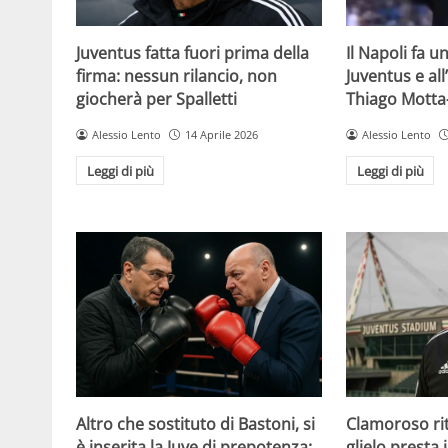
Juventus fatta fuori prima della
Il Napoli fa u
firma: nessun rilancio, non
Juventus e all’
giocherà per Spalletti
Thiago Motta
Alessio Lento
14 Aprile 2026
Alessio Lento
Leggi di più
Leggi di più
Altro che sostituto di Bastoni, si
Clamoroso rit
è inserita la Juve di prepotenza:
glielo presta 