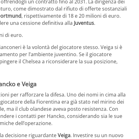
 offrendogli un contratto fino al 2031. La dirigenza dei
uturo, come dimostrato dal rifiuto di offerte sostanziali
Dortmund
, rispettivamente di 18 e 20 milioni di euro.
dere una cessione definitiva alla
Juventus
.
ni di euro.
nconeri è la volontà del giocatore stesso. Veiga si è
mento per l’ambiente juventino. Se il giocatore
ingere il Chelsea a riconsiderare la sua posizione,
Hancko e Veiga
ioni per rafforzare la difesa. Uno dei nomi in cima alla
x giocatore della Fiorentina era già stato nel mirino dei
le, ma il club olandese aveva posto resistenza. Con
ndere i contatti per Hancko, considerando sia le sue
omiche dell’operazione.
lla decisione riguardante
Veiga
. Investire su un nuovo