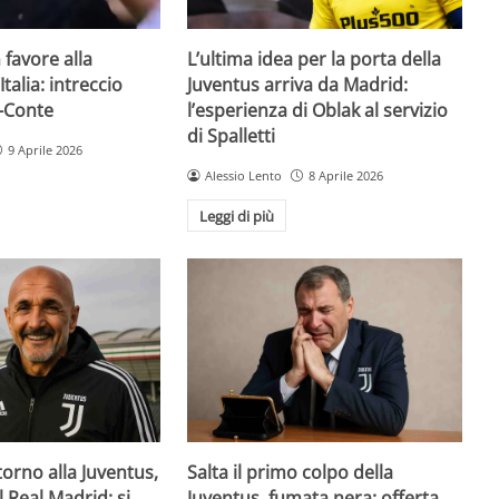
n favore alla
L’ultima idea per la porta della
Italia: intreccio
Juventus arriva da Madrid:
-Conte
l’esperienza di Oblak al servizio
di Spalletti
9 Aprile 2026
Alessio Lento
8 Aprile 2026
Leggi di più
orno alla Juventus,
Salta il primo colpo della
il Real Madrid: si
Juventus, fumata nera: offerta