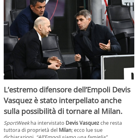
L’estremo difensore dell’Empoli Devis
Vasquez è stato interpellato anche
sulla possibilità di tornare al Milan.
SportWeek
ha intervistato
Devis Vasquez
che resta
tuttora di proprietà del
Milan
; ecco lue sue
dichiarazioni.
“All’Empoli siamo una famiglia”.