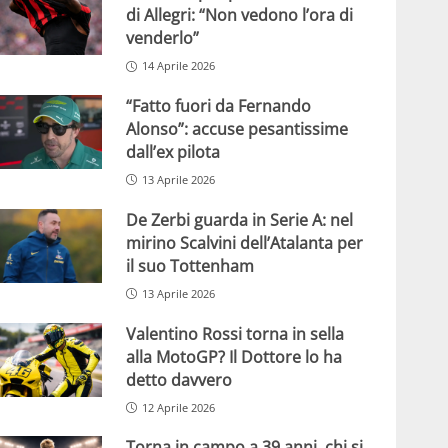
di Allegri: “Non vedono l’ora di
venderlo”
14 Aprile 2026
“Fatto fuori da Fernando
Alonso”: accuse pesantissime
dall’ex pilota
13 Aprile 2026
De Zerbi guarda in Serie A: nel
mirino Scalvini dell’Atalanta per
il suo Tottenham
13 Aprile 2026
Valentino Rossi torna in sella
alla MotoGP? Il Dottore lo ha
detto davvero
12 Aprile 2026
Torna in campo a 39 anni, chi si