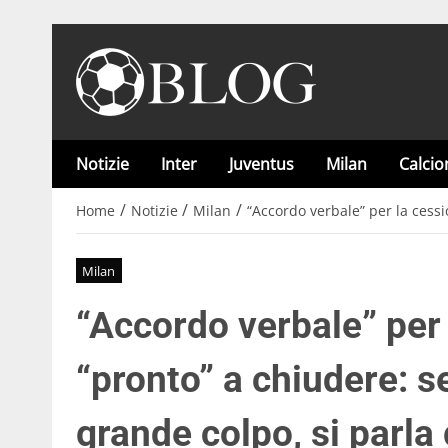
Notizie
Inter
Juventus
Milan
Calci
/
/
/
Home
Notizie
Milan
“Accordo verbale” per la cessi
Milan
“Accordo verbale” per 
“pronto” a chiudere: s
grande colpo, si parla 