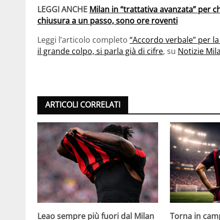
LEGGI ANCHE
Milan in “trattativa avanzata” per chi
chiusura a un passo, sono ore roventi
Leggi l’articolo completo
“Accordo verbale” per la
il grande colpo, si parla già di cifre
, su
Notizie Mil
ARTICOLI CORRELATI
Leao sempre più fuori dal Milan
Torna in camp