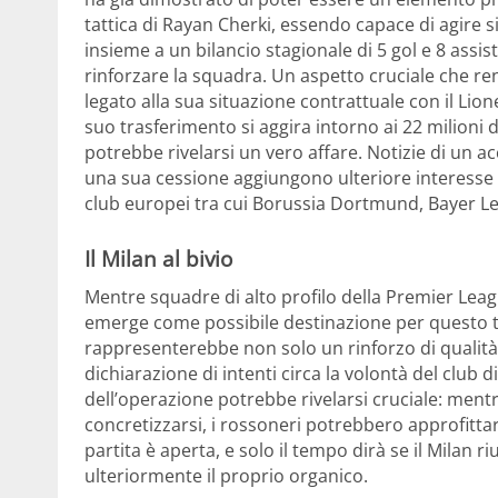
tattica di Rayan Cherki, essendo capace di agire 
insieme a un bilancio stagionale di 5 gol e 8 assis
rinforzare la squadra. Un aspetto cruciale che rend
legato alla sua situazione contrattuale con il Lion
suo trasferimento si aggira intorno ai 22 milioni di
potrebbe rivelarsi un vero affare. Notizie di un acc
una sua cessione aggiungono ulteriore interesse in
club europei tra cui Borussia Dortmund, Bayer L
Il Milan al bivio
Mentre squadre di alto profilo della Premier Leag
emerge come possibile destinazione per questo ta
rappresenterebbe non solo un rinforzo di qualità
dichiarazione di intenti circa la volontà del club di
dell’operazione potrebbe rivelarsi cruciale: ment
concretizzarsi, i rossoneri potrebbero approfittar
partita è aperta, e solo il tempo dirà se il Milan 
ulteriormente il proprio organico.