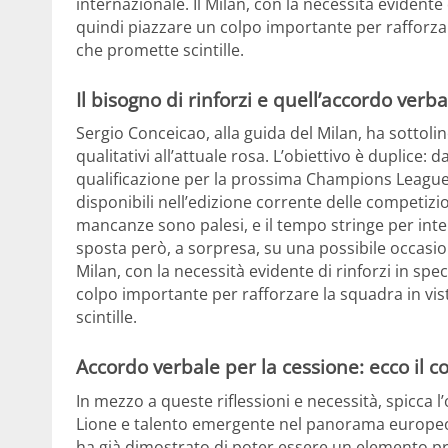
internazionale. Il Milan, con la necessità evidente
quindi piazzare un colpo importante per rafforzar
che promette scintille.
Il bisogno di rinforzi e quell’accordo verb
Sergio Conceicao, alla guida del Milan, ha sottoli
qualitativi all’attuale rosa. L’obiettivo è duplice: d
qualificazione per la prossima Champions League e, 
disponibili nell’edizione corrente delle competizion
mancanze sono palesi, e il tempo stringe per inte
sposta però, a sorpresa, su una possibile occasi
Milan, con la necessità evidente di rinforzi in sp
colpo importante per rafforzare la squadra in vi
scintille.
Accordo verbale per la cessione: ecco il c
In mezzo a queste riflessioni e necessità, spicca l’
Lione e talento emergente nel panorama europeo
ha già dimostrato di poter essere un elemento prez