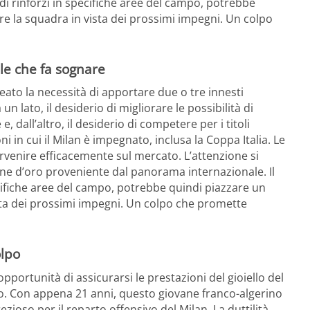
 di rinforzi in specifiche aree del campo, potrebbe
e la squadra in vista dei prossimi impegni. Un colpo
ale che fa sognare
neato la necessità di apportare due o tre innesti
a un lato, il desiderio di migliorare le possibilità di
dall’altro, il desiderio di competere per i titoli
i in cui il Milan è impegnato, inclusa la Coppa Italia. Le
rvenire efficacemente sul mercato. L’attenzione si
one d’oro proveniente dal panorama internazionale. Il
ecifiche aree del campo, potrebbe quindi piazzare un
sta dei prossimi impegni. Un colpo che promette
olpo
opportunità di assicurarsi le prestazioni del gioiello del
. Con appena 21 anni, questo giovane franco-algerino
ioso per il reparto offensivo del Milan. La duttilità