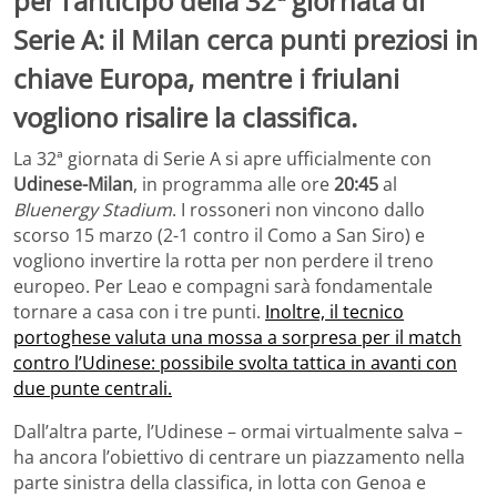
per l’anticipo della 32ª giornata di
Serie A: il Milan cerca punti preziosi in
chiave Europa, mentre i friulani
vogliono risalire la classifica.
La 32ª giornata di Serie A si apre ufficialmente con
Udinese-Milan
, in programma alle ore
20:45
al
Bluenergy Stadium
. I rossoneri non vincono dallo
scorso 15 marzo (2-1 contro il Como a San Siro) e
vogliono invertire la rotta per non perdere il treno
europeo. Per Leao e compagni sarà fondamentale
tornare a casa con i tre punti.
Inoltre, il tecnico
portoghese valuta una mossa a sorpresa per il match
contro l’Udinese: possibile svolta tattica in avanti con
due punte centrali.
Dall’altra parte, l’Udinese – ormai virtualmente salva –
ha ancora l’obiettivo di centrare un piazzamento nella
parte sinistra della classifica, in lotta con Genoa e