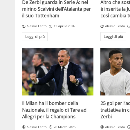
De Zerbi guarda in Serie A: nel
Altro che sost
mirino Scalvini dell’Atalanta per
è inserita la 
il suo Tottenham
così cambia t
Alessio Lento
13 Aprile 2026
Alessio Lento
Leggi di più
Leggi di più
Il Milan ha il bomber della
25 gol per l’
Nazionale, il regalo di Tare ad
trattativa in
Allegri per la Champions
Zerbi
Alessio Lento
20 Marzo 2026
Alessio Lento