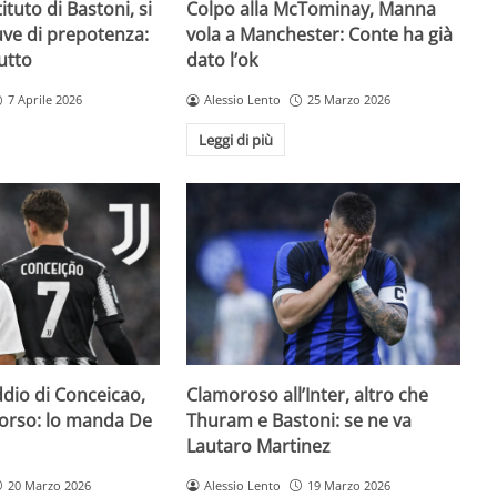
ituto di Bastoni, si
Colpo alla McTominay, Manna
Juve di prepotenza:
vola a Manchester: Conte ha già
utto
dato l’ok
7 Aprile 2026
Alessio Lento
25 Marzo 2026
Leggi di più
addio di Conceicao,
Clamoroso all’Inter, altro che
 corso: lo manda De
Thuram e Bastoni: se ne va
Lautaro Martinez
20 Marzo 2026
Alessio Lento
19 Marzo 2026