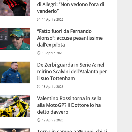
di Allegri: “Non vedono l’ora di
venderlo”
14 Aprile 2026
“Fatto fuori da Fernando
Alonso”: accuse pesantissime
dall’ex pilota
13 Aprile 2026
De Zerbi guarda in Serie A: nel
mirino Scalvini dell’Atalanta per
il suo Tottenham
13 Aprile 2026
Valentino Rossi torna in sella
alla MotoGP? Il Dottore lo ha
detto davvero
12 Aprile 2026
Torna in campo a 39 anni, chi si