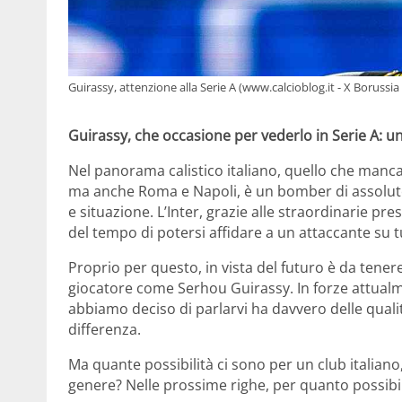
Guirassy, attenzione alla Serie A (www.calcioblog.it - X Boruss
Guirassy, che occasione per vederlo in Serie A: un
Nel panorama calistico italiano, quello che man
ma anche Roma e Napoli, è un bomber di assoluto l
e situazione. L’Inter, grazie alle straordinarie pr
del tempo di potersi affidare a un attaccante su t
Proprio per questo, in vista del futuro è da tene
giocatore come Serhou Guirassy. In forze attualme
abbiamo deciso di parlarvi ha davvero delle quali
differenza.
Ma quante possibilità ci sono per un club italiano,
genere? Nelle prossime righe, per quanto possibil