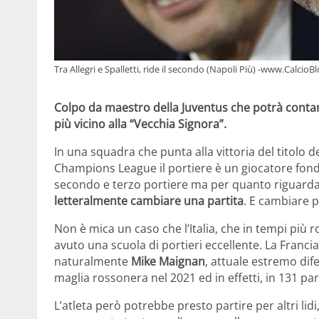
Tra Allegri e Spalletti, ride il secondo (Napoli Più) -www.CalcioBl
Colpo da maestro della Juventus che potrà contar
più vicino alla “Vecchia Signora”.
In una squadra che punta alla vittoria del titolo
Champions League il portiere è un giocatore fond
secondo e terzo portiere ma per quanto riguarda i
letteralmente cambiare una partita
. E cambiare p
Non è mica un caso che l’Italia, che in tempi più
avuto una scuola di portieri eccellente. La Franc
naturalmente
Mike Maignan
, attuale estremo dif
maglia rossonera nel 2021 ed in effetti, in 131 pa
L’atleta però potrebbe presto partire per altri lid