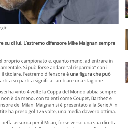
og.it
e su di lui. L’estremo difensore Mike Maignan sempre
 del proprio campionato e, quanto meno, ad entrare in
amentale. Si può forse andare “al risparmio” con il
l titolare, l’estremo difensore è
una figura che può
artita su partita significa cambiare una stagione.
 rosei ha vinto 4 volte la Coppa del Mondo abbia sempre
ia non è da meno, con talenti come Coupet, Barthez e
ensore del Milan. Maignan si è presentato alla Serie A in
rtite ha preso gol 126 volte, una media davvero ottima.
i, beffa assurda per il Milan, forse verso una sua diretta