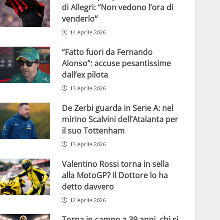
di Allegri: “Non vedono l’ora di
venderlo”
14 Aprile 2026
“Fatto fuori da Fernando
Alonso”: accuse pesantissime
dall’ex pilota
13 Aprile 2026
De Zerbi guarda in Serie A: nel
mirino Scalvini dell’Atalanta per
il suo Tottenham
13 Aprile 2026
Valentino Rossi torna in sella
alla MotoGP? Il Dottore lo ha
detto davvero
12 Aprile 2026
Torna in campo a 39 anni, chi si