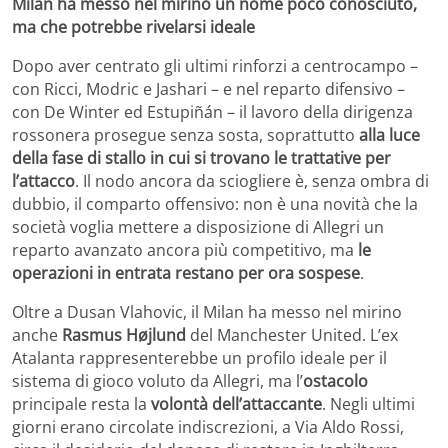
Milan ha messo nel mirino un nome poco conosciuto,
ma che potrebbe rivelarsi ideale
Dopo aver centrato gli ultimi rinforzi a centrocampo –
con Ricci, Modric e Jashari – e nel reparto difensivo –
con De Winter ed Estupiñán – il lavoro della dirigenza
rossonera prosegue senza sosta, soprattutto
alla luce
della fase di stallo in cui si trovano le trattative per
l’attacco
. Il nodo ancora da sciogliere è, senza ombra di
dubbio, il comparto offensivo: non è una novità che la
società voglia mettere a disposizione di Allegri un
reparto avanzato ancora più competitivo, ma
le
operazioni in entrata restano per ora sospese
.
Oltre a Dusan Vlahovic, il Milan ha messo nel mirino
anche
Rasmus Højlund
del Manchester United. L’ex
Atalanta rappresenterebbe un profilo ideale per il
sistema di gioco voluto da Allegri, ma l’
ostacolo
principale resta la
volontà dell’attaccante
. Negli ultimi
giorni erano circolate indiscrezioni, a Via Aldo Rossi,