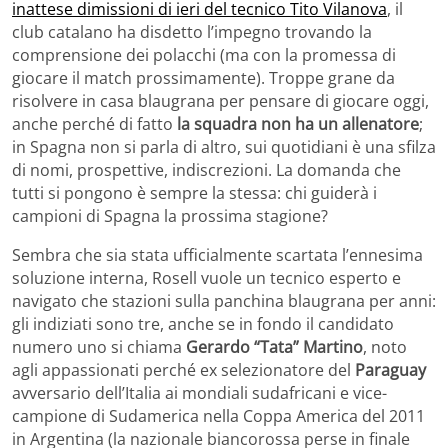
inattese dimissioni di ieri del tecnico Tito Vilanova
, il
club catalano ha disdetto l’impegno trovando la
comprensione dei polacchi (ma con la promessa di
giocare il match prossimamente). Troppe grane da
risolvere in casa blaugrana per pensare di giocare oggi,
anche perché di fatto
la squadra non ha un allenatore
;
in Spagna non si parla di altro, sui quotidiani è una sfilza
di nomi, prospettive, indiscrezioni. La domanda che
tutti si pongono è sempre la stessa: chi guiderà i
campioni di Spagna la prossima stagione?
Sembra che sia stata ufficialmente scartata l’ennesima
soluzione interna, Rosell vuole un tecnico esperto e
navigato che stazioni sulla panchina blaugrana per anni:
gli indiziati sono tre, anche se in fondo il candidato
numero uno si chiama
Gerardo “Tata” Martino
, noto
agli appassionati perché ex selezionatore del
Paraguay
avversario dell’Italia ai mondiali sudafricani e vice-
campione di Sudamerica nella Coppa America del 2011
in Argentina (la nazionale biancorossa perse in finale