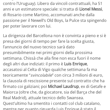
contro l’Uruguay). Libero da vincoli contrattuali, ha 51
anni e un estimatore speciale: si tratta di
Lionel Messi
,
di Rosario come Martino, accomunati anche dalla
passione per il Newell’s Old Boys, la Pulce sta spingendo
per poter lavorare con lui.
La dirigenza del Barcellona non è convinta a pieno e si è
presa dei giorni di tempo per fare la scelta giusta,
l’annuncio del nuovo tecnico sarà dato
presumibilmente nei primi giorni della prossima
settimana. Chissà che alla fine non esca fuori il nome
degli altri due indiziati: il primo è
Luis Enrique
,
accasatosi al Celta di Vigo qualche settimana fa ma
teoricamente “
svincolabile
” con circa 3 milioni di euro,
la clausola di rescissione presente sul contratto che ha
firmato coi galiziani; poi
Michael Laudrup
, ex di Getafe e
Maiorca (oltre che, da giocatore, sia del Barça che del
Real Madrid), attuale tecnico dello Swansea.
Quest’ultimo ha smentito i contatti col club catalano,
mentre per quanto riguarda Luis Enrique è stato il