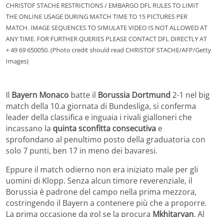
CHRISTOF STACHE RESTRICTIONS / EMBARGO DFL RULES TO LIMIT
THE ONLINE USAGE DURING MATCH TIME TO 15 PICTURES PER
MATCH. IMAGE SEQUENCES TO SIMULATE VIDEO IS NOT ALLOWED AT
ANY TIME. FOR FURTHER QUERIES PLEASE CONTACT DFL DIRECTLY AT
+ 49 69 650050. (Photo credit should read CHRISTOF STACHE/AFP/Getty
Images)
Il
Bayern Monaco
batte il
Borussia Dortmund
2-1 nel big
match della 10.a giornata di Bundesliga, si conferma
leader della classifica e inguaia i rivali gialloneri che
incassano la
quinta sconfitta consecutiva
e
sprofondano al penultimo posto della graduatoria con
solo 7 punti, ben 17 in meno dei bavaresi.
Eppure il match odierno non era iniziato male per gli
uomini di Klopp. Senza alcun timore reverenziale, il
Borussia è padrone del campo nella prima mezzora,
costringendo il Bayern a contenere più che a proporre.
La prima occasione da gol se la procura
Mkhitaryan
. Al