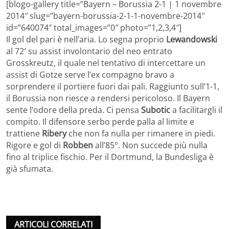
[blogo-gallery title=”Bayern – Borussia 2-1 | 1 novembre
2014″ slug=”bayern-borussia-2-1-1-novembre-2014″
id=”640074″ total_images=”0″ photo=”1,2,3,4″]
Il gol del pari è nell’aria. Lo segna proprio
Lewandowski
al 72′ su assist involontario del neo entrato
Grosskreutz, il quale nel tentativo di intercettare un
assist di Gotze serve l’ex compagno bravo a
sorprendere il portiere fuori dai pali. Raggiunto sull’1-1,
il Borussia non riesce a rendersi pericoloso. Il Bayern
sente l’odore della preda. Ci pensa
Subotic
a facilitargli il
compito. Il difensore serbo perde palla al limite e
trattiene
Ribery
che non fa nulla per rimanere in piedi.
Rigore e gol di
Robben
all’85°. Non succede più nulla
fino al triplice fischio. Per il Dortmund, la Bundesliga è
già sfumata.
ARTICOLI CORRELATI