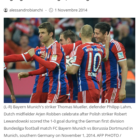
alessandrobianchi
-
1 Novembre 2014
(L-R) Bayern Munich's striker Thomas Mueller, defender Philipp Lahm,
Dutch midfielder Arjen Robben celebrate after Polish striker Robert
Lewandowski scored the 1-0 goal during the German first division
Bundesliga football match FC Bayern Munich vs Borussia Dortmund in
Munich, southern Germany on November 1, 2014. AFP PHOTO /