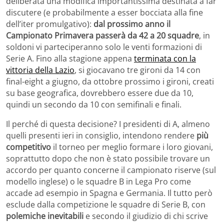
deliberata una modifica importantissima destinata a far
discutere (e probabilmente a esser bocciata alla fine
dell’iter promulgativo):
dal prossimo anno il
Campionato Primavera passerà da 42 a 20 squadre
, in
soldoni vi parteciperanno solo le venti formazioni di
Serie A. Fino alla stagione appena
terminata con la
vittoria della Lazio
, si giocavano tre gironi da 14 con
final-eight a giugno, da ottobre prossimo i gironi, creati
su base geografica, dovrebbero essere due da 10,
quindi un secondo da 10 con semifinali e finali.
Il perché di questa decisione? I presidenti di A, almeno
quelli presenti ieri in consiglio, intendono rendere
più
competitivo
il torneo per meglio formare i loro giovani,
soprattutto dopo che non è stato possibile trovare un
accordo per quanto concerne il campionato riserve (sul
modello inglese) o le squadre B in Lega Pro come
accade ad esempio in Spagna e Germania. Il tutto però
esclude dalla competizione le squadre di Serie B, con
polemiche inevitabili
e secondo il giudizio di chi scrive