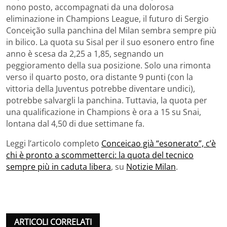
nono posto, accompagnati da una dolorosa
eliminazione in Champions League, il futuro di Sergio
Conceição sulla panchina del Milan sembra sempre più
in bilico. La quota su Sisal per il suo esonero entro fine
anno è scesa da 2,25 a 1,85, segnando un
peggioramento della sua posizione. Solo una rimonta
verso il quarto posto, ora distante 9 punti (con la
vittoria della Juventus potrebbe diventare undici),
potrebbe salvargli la panchina. Tuttavia, la quota per
una qualificazione in Champions è ora a 15 su Snai,
lontana dal 4,50 di due settimane fa.
Leggi l’articolo completo
Conceicao già “esonerato”, c’è
chi è pronto a scommetterci: la quota del tecnico
sempre più in caduta libera
, su
Notizie Milan
.
ARTICOLI CORRELATI