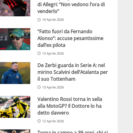
di Allegri: “Non vedono l’ora di
venderlo”
14 Aprile 2026
“Fatto fuori da Fernando
Alonso”: accuse pesantissime
dall’ex pilota
13 Aprile 2026
De Zerbi guarda in Serie A: nel
mirino Scalvini dell’Atalanta per
il suo Tottenham
13 Aprile 2026
Valentino Rossi torna in sella
alla MotoGP? Il Dottore lo ha
detto davvero
12 Aprile 2026
Torna in campo a 39 anni, chi si