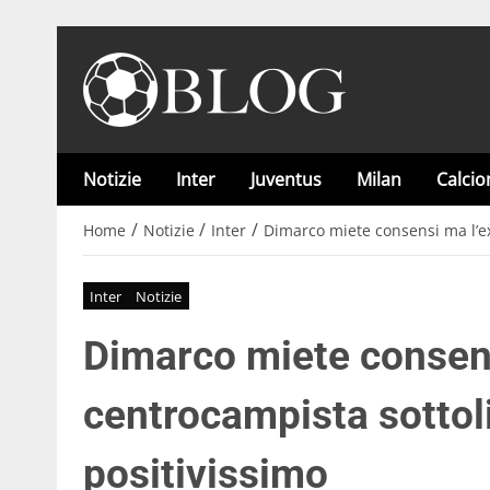
Notizie
Inter
Juventus
Milan
Calci
/
/
/
Home
Notizie
Inter
Dimarco miete consensi ma l’ex
Inter
Notizie
Dimarco miete consens
centrocampista sottol
positivissimo