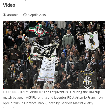
Video
antonio
-
8 Aprile 2015
FLORENCE, ITALY - APRIL 07: Fans of Juventus FC during the TIM cup
match between ACF Fiorentina and Juventus FC at Artemio Franchi on
April 7, 2015 in Florence, Italy. (Photo by Gabriele Maltinti/Getty