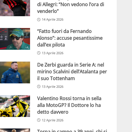
di Allegri: “Non vedono l’ora di
venderlo”
14 Aprile 2026
“Fatto fuori da Fernando
Alonso”: accuse pesantissime
dall’ex pilota
13 Aprile 2026
De Zerbi guarda in Serie A: nel
mirino Scalvini dell’Atalanta per
il suo Tottenham
13 Aprile 2026
Valentino Rossi torna in sella
alla MotoGP? Il Dottore lo ha
detto davvero
12 Aprile 2026
Torna in campo a 39 anni, chi si