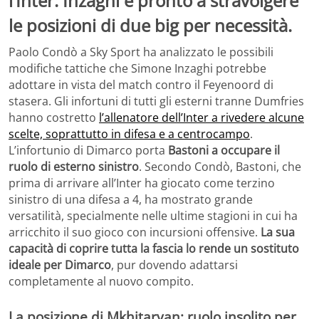
l’Inter: Inzaghi è pronto a stravolgere
le posizioni di due big per necessità.
Paolo Condò a Sky Sport ha analizzato le possibili
modifiche tattiche che Simone Inzaghi potrebbe
adottare in vista del match contro il Feyenoord di
stasera. Gli infortuni di tutti gli esterni tranne Dumfries
hanno costretto
l’allenatore dell’Inter a rivedere alcune
scelte, soprattutto in difesa e a centrocampo
.
L’infortunio di Dimarco porta
Bastoni a occupare il
ruolo di esterno sinistro
. Secondo Condò, Bastoni, che
prima di arrivare all’Inter ha giocato come terzino
sinistro di una difesa a 4, ha mostrato grande
versatilità, specialmente nelle ultime stagioni in cui ha
arricchito il suo gioco con incursioni offensive.
La sua
capacità di coprire tutta la fascia lo rende un sostituto
ideale per Dimarco
, pur dovendo adattarsi
completamente al nuovo compito.
La posizione di Mkhitaryan: ruolo insolito per