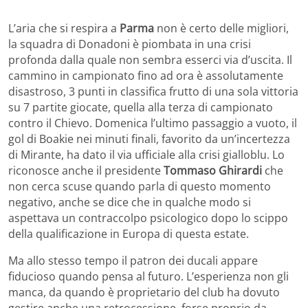
L’aria che si respira a
Parma
non è certo delle migliori,
la squadra di Donadoni è piombata in una crisi
profonda dalla quale non sembra esserci via d’uscita. Il
cammino in campionato fino ad ora è assolutamente
disastroso, 3 punti in classifica frutto di una sola vittoria
su 7 partite giocate, quella alla terza di campionato
contro il Chievo. Domenica l’ultimo passaggio a vuoto, il
gol di Boakie nei minuti finali, favorito da un’incertezza
di Mirante, ha dato il via ufficiale alla crisi gialloblu. Lo
riconosce anche il presidente
Tommaso Ghirardi
che
non cerca scuse quando parla di questo momento
negativo, anche se dice che in qualche modo si
aspettava un contraccolpo psicologico dopo lo scippo
della qualificazione in Europa di questa estate.
Ma allo stesso tempo il patron dei ducali appare
fiducioso quando pensa al futuro. L’esperienza non gli
manca, da quando è proprietario del club ha dovuto
gestire anche una retrocessione, forse proprio da