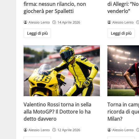
firma: nessun rilancio, non
di Allegri: “N
giocherà per Spalletti
venderlo”
Alessio Lento
14 Aprile 2026
Alessio Lento
Leggi di più
Leggi di più
Valentino Rossi torna in sella
Torna in camp
alla MotoGP? Il Dottore lo ha
ricorda di q
detto davvero
Milan?
Alessio Lento
12 Aprile 2026
Alessio Lento