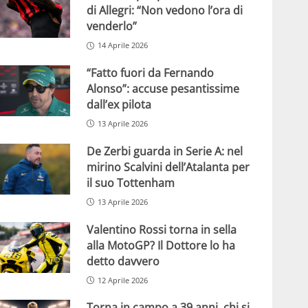
di Allegri: “Non vedono l’ora di
venderlo”
14 Aprile 2026
“Fatto fuori da Fernando
Alonso”: accuse pesantissime
dall’ex pilota
13 Aprile 2026
De Zerbi guarda in Serie A: nel
mirino Scalvini dell’Atalanta per
il suo Tottenham
13 Aprile 2026
Valentino Rossi torna in sella
alla MotoGP? Il Dottore lo ha
detto davvero
12 Aprile 2026
Torna in campo a 39 anni, chi si