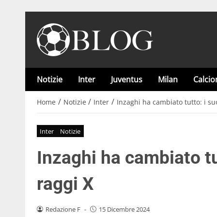
Notizie
Inter
Juventus
Milan
Calci
/
/
/
Home
Notizie
Inter
Inzaghi ha cambiato tutto: i suo
Inter
Notizie
Inzaghi ha cambiato tut
raggi X
Redazione F
-
15 Dicembre 2024