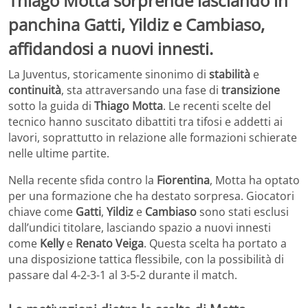
Thiago Motta sorprende lasciando in
panchina Gatti, Yildiz e Cambiaso,
affidandosi a nuovi innesti.
La Juventus, storicamente sinonimo di
stabilità
e
continuità
, sta attraversando una fase di
transizione
sotto la guida di
Thiago Motta
. Le recenti scelte del
tecnico hanno suscitato dibattiti tra tifosi e addetti ai
lavori, soprattutto in relazione alle formazioni schierate
nelle ultime partite.​
Nella recente sfida contro la
Fiorentina
, Motta ha optato
per una formazione che ha destato sorpresa. Giocatori
chiave come
Gatti
,
Yildiz
e
Cambiaso
sono stati esclusi
dall’undici titolare, lasciando spazio a nuovi innesti
come
Kelly
e
Renato Veiga
. Questa scelta ha portato a
una disposizione tattica flessibile, con la possibilità di
passare dal 4-2-3-1 al 3-5-2 durante il match.