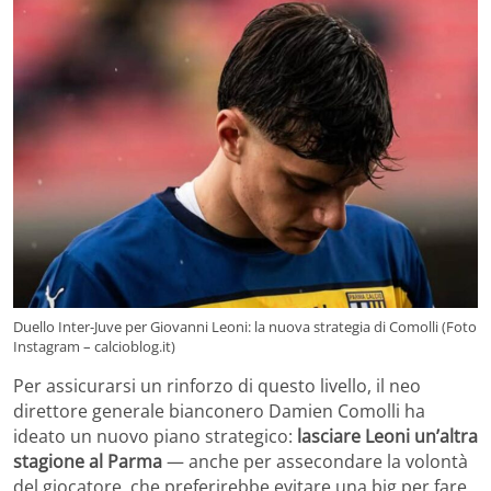
Duello Inter-Juve per Giovanni Leoni: la nuova strategia di Comolli (Foto
Instagram – calcioblog.it)
Per assicurarsi un rinforzo di questo livello, il neo
direttore generale bianconero Damien Comolli ha
ideato un nuovo piano strategico:
lasciare Leoni un’altra
stagione al Parma
— anche per assecondare la volontà
del giocatore, che preferirebbe evitare una big per fare