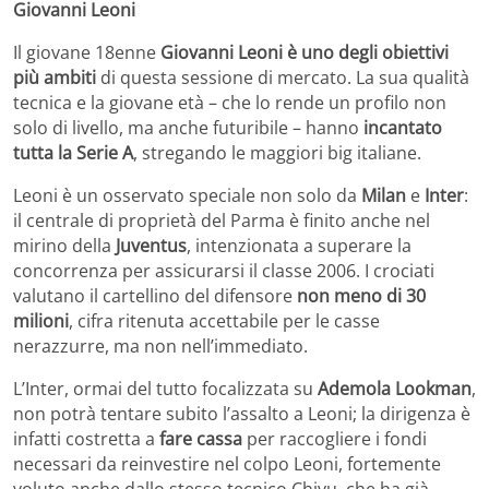
Giovanni Leoni
Il giovane 18enne
Giovanni Leoni è uno degli obiettivi
più ambiti
di questa sessione di mercato. La sua qualità
tecnica e la giovane età – che lo rende un profilo non
solo di livello, ma anche futuribile – hanno
incantato
tutta la Serie A
, stregando le maggiori big italiane.
Leoni è un osservato speciale non solo da
Milan
e
Inter
:
il centrale di proprietà del Parma è finito anche nel
mirino della
Juventus
, intenzionata a superare la
concorrenza per assicurarsi il classe 2006. I crociati
valutano il cartellino del difensore
non meno di 30
milioni
, cifra ritenuta accettabile per le casse
nerazzurre, ma non nell’immediato.
L’Inter, ormai del tutto focalizzata su
Ademola Lookman
,
non potrà tentare subito l’assalto a Leoni; la dirigenza è
infatti costretta a
fare cassa
per raccogliere i fondi
necessari da reinvestire nel colpo Leoni, fortemente
voluto anche dallo stesso tecnico Chivu, che ha già