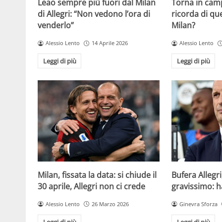
Leao sempre più fuori dal Milan
Torna in camp
di Allegri: “Non vedono l’ora di
ricorda di q
venderlo”
Milan?
Alessio Lento
14 Aprile 2026
Alessio Lento
Leggi di più
Leggi di più
Milan, fissata la data: si chiude il
Bufera Allegri
30 aprile, Allegri non ci crede
gravissimo: h
Alessio Lento
26 Marzo 2026
Ginevra Sforza
Leggi di più
Leggi di più