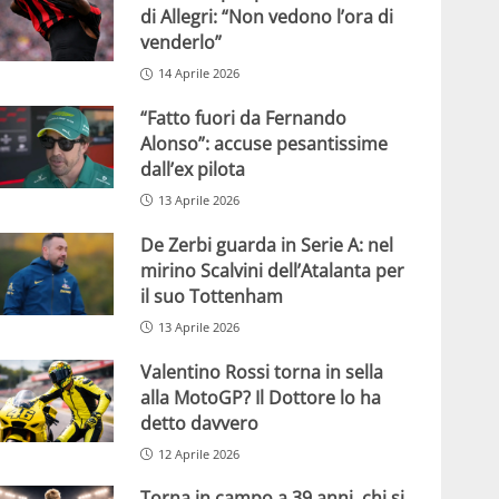
di Allegri: “Non vedono l’ora di
venderlo”
14 Aprile 2026
“Fatto fuori da Fernando
Alonso”: accuse pesantissime
dall’ex pilota
13 Aprile 2026
De Zerbi guarda in Serie A: nel
mirino Scalvini dell’Atalanta per
il suo Tottenham
13 Aprile 2026
Valentino Rossi torna in sella
alla MotoGP? Il Dottore lo ha
detto davvero
12 Aprile 2026
Torna in campo a 39 anni, chi si