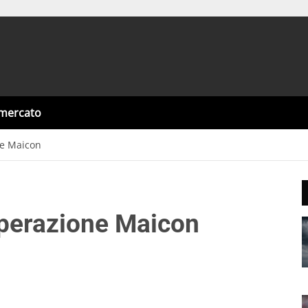
omercato
one Maicon
’operazione Maicon