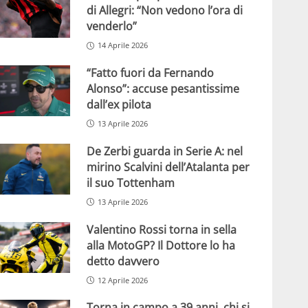
di Allegri: “Non vedono l’ora di
venderlo”
14 Aprile 2026
“Fatto fuori da Fernando
Alonso”: accuse pesantissime
dall’ex pilota
13 Aprile 2026
De Zerbi guarda in Serie A: nel
mirino Scalvini dell’Atalanta per
il suo Tottenham
13 Aprile 2026
Valentino Rossi torna in sella
alla MotoGP? Il Dottore lo ha
detto davvero
12 Aprile 2026
Torna in campo a 39 anni, chi si