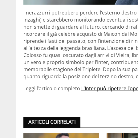
I nerazzurri potrebbero perdere l’esterno destro
Inzaghi) e starebbero monitorando eventuali sosti
non smette di guardare al futuro, cercando di raf
ricordare il già celebre acquisto di Maicon dal M
riprende i fasti del passato, con l’intenzione di r
all’altezza della leggenda brasiliana. L’ascesa del b
Colosso fu quasi oscurato dagli arrivi di Vieira, Ib
un vero e proprio simbolo per l’Inter, contribuend
memorabile stagione del Triplete. Dopo la sua par
quanto riguarda la posizione del terzino destro, co
Leggi l’articolo completo
L’Inter può ripetere l’o
ARTICOLI CORRELATI