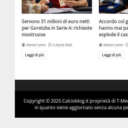
Servono 31 milioni di euro netti
Accordo col 
per Goretzka in Serie A: richieste
hanno mai par
mostruose
esplode il ca
Alessio Lento
2 Aprile 2026
Alessio Lento
Leggi di più
Leggi di più
Copyright © 2025 Calcioblog.it proprietà di T-Me
in quanto viene aggiornato senza alcuna per