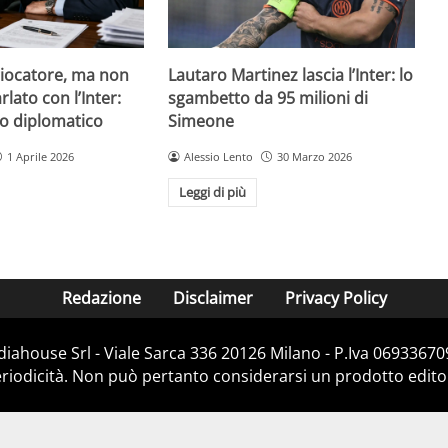
giocatore, ma non
Lautaro Martinez lascia l’Inter: lo
lato con l’Inter:
sgambetto da 95 milioni di
so diplomatico
Simeone
1 Aprile 2026
Alessio Lento
30 Marzo 2026
Leggi di più
Redazione
Disclaimer
Privacy Policy
diahouse Srl - Viale Sarca 336 20126 Milano - P.Iva 069336709
iodicità. Non può pertanto considerarsi un prodotto editoria