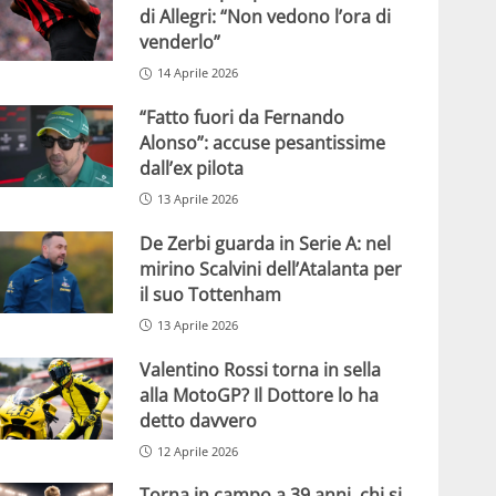
di Allegri: “Non vedono l’ora di
venderlo”
14 Aprile 2026
“Fatto fuori da Fernando
Alonso”: accuse pesantissime
dall’ex pilota
13 Aprile 2026
De Zerbi guarda in Serie A: nel
mirino Scalvini dell’Atalanta per
il suo Tottenham
13 Aprile 2026
Valentino Rossi torna in sella
alla MotoGP? Il Dottore lo ha
detto davvero
12 Aprile 2026
Torna in campo a 39 anni, chi si