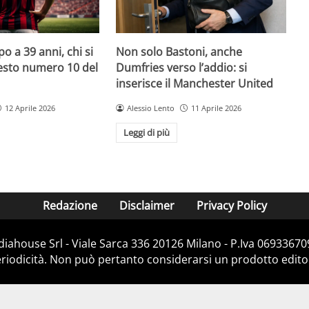
o a 39 anni, chi si
Non solo Bastoni, anche
uesto numero 10 del
Dumfries verso l’addio: si
inserisce il Manchester United
12 Aprile 2026
Alessio Lento
11 Aprile 2026
Leggi di più
Redazione
Disclaimer
Privacy Policy
diahouse Srl - Viale Sarca 336 20126 Milano - P.Iva 069336709
iodicità. Non può pertanto considerarsi un prodotto editoria