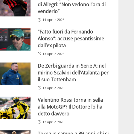
di Allegri: “Non vedono l’ora di
venderlo”
14 Aprile 2026
“Fatto fuori da Fernando
Alonso”: accuse pesantissime
dall’ex pilota
13 Aprile 2026
De Zerbi guarda in Serie A: nel
mirino Scalvini dell’Atalanta per
il suo Tottenham
13 Aprile 2026
Valentino Rossi torna in sella
alla MotoGP? Il Dottore lo ha
detto davvero
12 Aprile 2026
Torna in campo a 39 anni, chi si