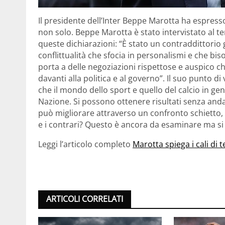
Il presidente dell’Inter Beppe Marotta ha espress
non solo. Beppe Marotta è stato intervistato al te
queste dichiarazioni: “È stato un contraddittorio g
conflittualità che sfocia in personalismi e che bi
porta a delle negoziazioni rispettose e auspico c
davanti alla politica e al governo”. Il suo punto d
che il mondo dello sport e quello del calcio in g
Nazione. Si possono ottenere risultati senza andare
può migliorare attraverso un confronto schietto,
e i contrari? Questo è ancora da esaminare ma si 
Leggi l’articolo completo
Marotta spiega i cali di t
ARTICOLI CORRELATI