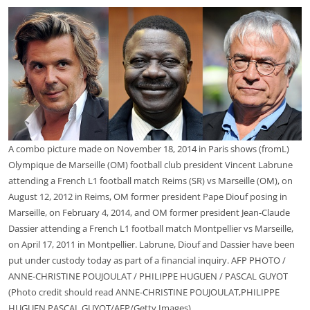
A combo picture made on November 18, 2014 in Paris shows (fromL)
Olympique de Marseille (OM) football club president Vincent Labrune
attending a French L1 football match Reims (SR) vs Marseille (OM), on
August 12, 2012 in Reims, OM former president Pape Diouf posing in
Marseille, on February 4, 2014, and OM former president Jean-Claude
Dassier attending a French L1 football match Montpellier vs Marseille,
on April 17, 2011 in Montpellier. Labrune, Diouf and Dassier have been
put under custody today as part of a financial inquiry. AFP PHOTO /
ANNE-CHRISTINE POUJOULAT / PHILIPPE HUGUEN / PASCAL GUYOT
(Photo credit should read ANNE-CHRISTINE POUJOULAT,PHILIPPE
HUGUEN,PASCAL GUYOT/AFP/Getty Images)