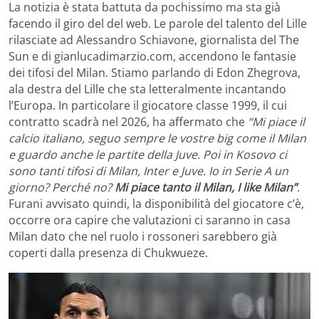
La notizia è stata battuta da pochissimo ma sta già
facendo il giro del del web. Le parole del talento del Lille
rilasciate ad Alessandro Schiavone, giornalista del The
Sun e di gianlucadimarzio.com, accendono le fantasie
dei tifosi del Milan. Stiamo parlando di Edon Zhegrova,
ala destra del Lille che sta letteralmente incantando
l’Europa. In particolare il giocatore classe 1999, il cui
contratto scadrà nel 2026, ha affermato che
“Mi piace il
calcio italiano, seguo sempre le vostre big come il Milan
e guardo anche le partite della Juve. Poi in Kosovo ci
sono tanti tifosi di Milan, Inter e Juve. Io in Serie A un
giorno? Perché no?
Mi piace tanto il Milan, I like Milan”
.
Furani avvisato quindi, la disponibilità del giocatore c’è,
occorre ora capire che valutazioni ci saranno in casa
Milan dato che nel ruolo i rossoneri sarebbero già
coperti dalla presenza di Chukwueze.