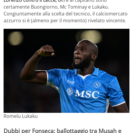
Lorenzo contro il Lecce, o
ltre al capitano sono
certamente Buongiorno, Mc Tominay e Lukaku.
Congiuntamente alla scelta del tecnico, il calciomercato
azzurro si è (almeno per il momento) rivelato vincente.
Romelu Lukaku
Dubbi per Fonseca: ballottaggio tra Musah e