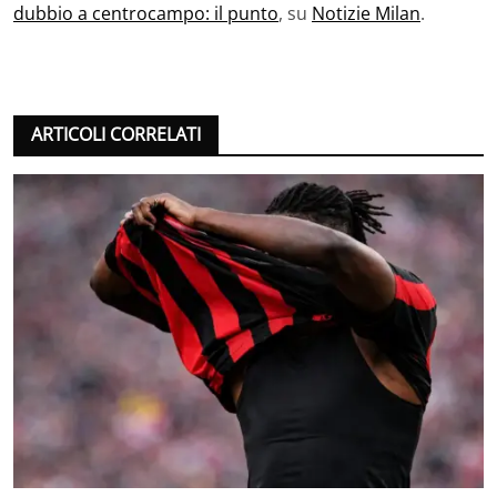
dubbio a centrocampo: il punto
, su
Notizie Milan
.
ARTICOLI CORRELATI