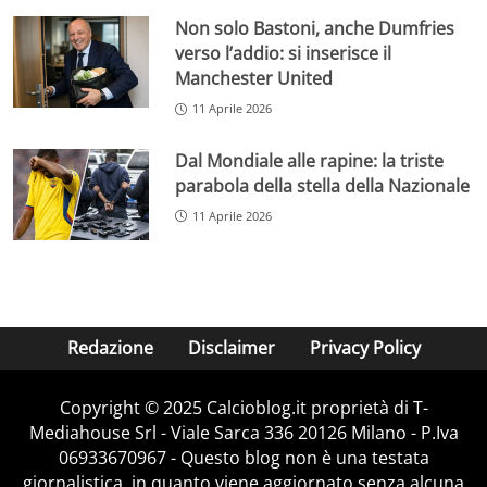
Non solo Bastoni, anche Dumfries
verso l’addio: si inserisce il
Manchester United
11 Aprile 2026
Dal Mondiale alle rapine: la triste
parabola della stella della Nazionale
11 Aprile 2026
Redazione
Disclaimer
Privacy Policy
Copyright © 2025 Calcioblog.it proprietà di T-
Mediahouse Srl - Viale Sarca 336 20126 Milano - P.Iva
06933670967 - Questo blog non è una testata
giornalistica, in quanto viene aggiornato senza alcuna