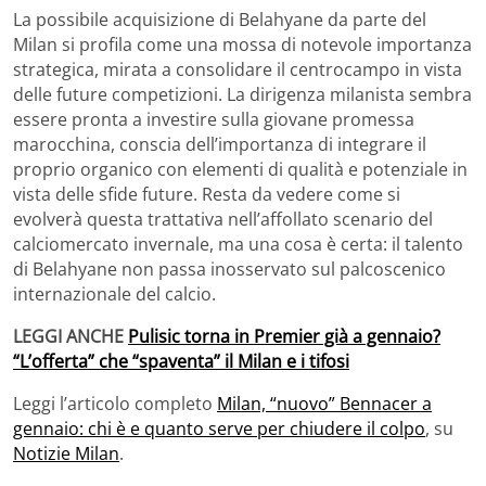
La possibile acquisizione di Belahyane da parte del
Milan si profila come una mossa di notevole importanza
strategica, mirata a consolidare il centrocampo in vista
delle future competizioni. La dirigenza milanista sembra
essere pronta a investire sulla giovane promessa
marocchina, conscia dell’importanza di integrare il
proprio organico con elementi di qualità e potenziale in
vista delle sfide future. Resta da vedere come si
evolverà questa trattativa nell’affollato scenario del
calciomercato invernale, ma una cosa è certa: il talento
di Belahyane non passa inosservato sul palcoscenico
internazionale del calcio.
LEGGI ANCHE
Pulisic torna in Premier già a gennaio?
“L’offerta” che “spaventa” il Milan e i tifosi
Leggi l’articolo completo
Milan, “nuovo” Bennacer a
gennaio: chi è e quanto serve per chiudere il colpo
, su
Notizie Milan
.