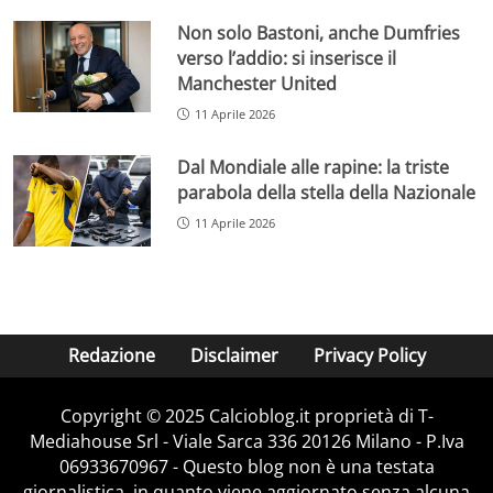
Non solo Bastoni, anche Dumfries
verso l’addio: si inserisce il
Manchester United
11 Aprile 2026
Dal Mondiale alle rapine: la triste
parabola della stella della Nazionale
11 Aprile 2026
Redazione
Disclaimer
Privacy Policy
Copyright © 2025 Calcioblog.it proprietà di T-
Mediahouse Srl - Viale Sarca 336 20126 Milano - P.Iva
06933670967 - Questo blog non è una testata
giornalistica, in quanto viene aggiornato senza alcuna