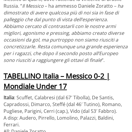
Russia. “
Il Messico
– ha ammesso Daniele Zoratto –
ha
dimostrato di avere qualcosa più di noi sia in fase di
palleggio che dal punto di vista dell’esperienza.
Abbiamo cercato di contrastarli con le nostre armi
migliori, agonismo e pressing, abbiamo creato diverse
occasioni da gol, ma purtroppo non siamo riusciti a
concretizzarle. Resta comunque una grande esperienza
per i ragazzi, che dopo il secondo posto all’Europeo
sono riusciti a raggiungere gli ottavi di finale
“.
TABELLINO Italia – Messico 0-2 |
Mondiale Under 17
Italia
: Scuffet, Calabresi (dal 67′ Tibolla), De Santis,
Capradossi, Dimarco, Steffé (dal 46′ Tutino), Romano,
Pugliese, Parigini, Cerri (cap.), Vido (dal 53′ Fabbro).
A disp: Audero, Pirrello, Lomolino, Palazzi, Baldini,
Ferrari.
All: Daniele Zoratto