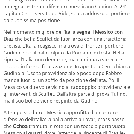
impegna l’estremo difensore messicano Gudino. Al 24′
capitan Cerri, servito da Vido, spara addosso al portiere
da buonissima posizione.
Nel momento migliore dell’Italia
segna il Messico con
Diaz
che beffa Scuffet da fuori area con una traiettoria
precisa. L’Italia reagisce, ma trova di fronte il portiere
Gudino e poi il palo colpito da Romano, di testa. Nella
ripresa l’Italia non demorde, ma continua a sprecare
troppo in fase di finalizzazione. In apertura Cerri chiama
Gudino all’uscita provvidenziale e poco dopo Fabbro
manda fuori di un soffio da posizione defilata. Poi il
Messico va due volte vicino al raddoppio: provvidenziale
gli interventi di Scuffet. Dall’altra parte di prova Tutino,
ma il suo bolide viene respinto da Gudino.
A tempo scaduto il Messico approfitta di un errore
difensivo dell’Italia: la palla arriva a Tovar, cross basso
che
Ochoa
tramuta in rete con un tocco a porta vuota.
Messico ai quarti, dove l’attende la vincente di Brasile-