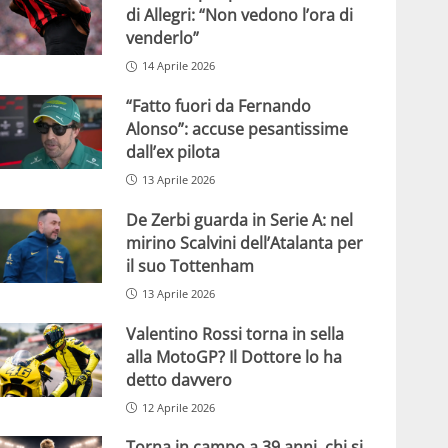
di Allegri: “Non vedono l’ora di
venderlo”
14 Aprile 2026
“Fatto fuori da Fernando
Alonso”: accuse pesantissime
dall’ex pilota
13 Aprile 2026
De Zerbi guarda in Serie A: nel
mirino Scalvini dell’Atalanta per
il suo Tottenham
13 Aprile 2026
Valentino Rossi torna in sella
alla MotoGP? Il Dottore lo ha
detto davvero
12 Aprile 2026
Torna in campo a 39 anni, chi si