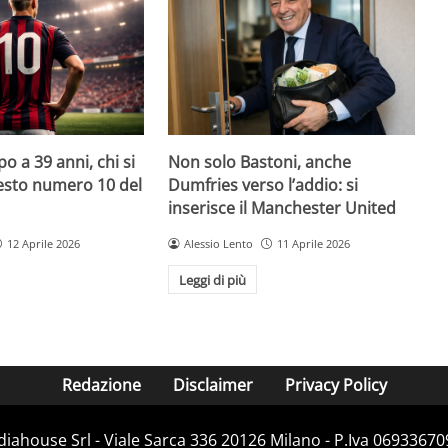
o a 39 anni, chi si
Non solo Bastoni, anche
uesto numero 10 del
Dumfries verso l’addio: si
inserisce il Manchester United
12 Aprile 2026
Alessio Lento
11 Aprile 2026
Leggi di più
Redazione
Disclaimer
Privacy Policy
diahouse Srl - Viale Sarca 336 20126 Milano - P.Iva 069336709