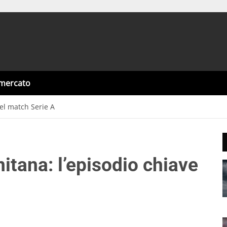
omercato
el match Serie A
itana: l’episodio chiave