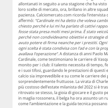
allontanati in seguito a una stagione che ha visto 
loro scelte di mercato, ora, brillano in altre squa
pazienza. Calciomercato.com ricorda l’intervista c
affermò:
“Cardinale mi ha detto che voleva cambia
chiesto perché e lui mi ha parlato di cattivi rappor
fosse stata presa molti mesi prima. È stato veicol
perché non condividevamo obiettivi e strategie d
avuto potere di firma neanche per i prestiti. Ogni
ogni scelta è stata condivisa con l’ad e con la pr
avallava l’operazione”
. A distanza di anni Paolo Ma
Cardinale, come testimoniano le carriere di Vasqu
monito per i club: il talento necessita di tempo, fi
e i suoi tifosi, guardando le prestazioni di questi e
calcio sia imprevedibile e su come le carriere de
sorprendentemente fruttuose. La virata di Charle
più costoso dell’estate milanista del 2022 si è tras
ritrovato se stesso, la gioia di giocare e il gusto 
in maglia rossonera, il belga ha ora assunto un r
come l’ambientazione e la guida tecnica possano f