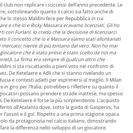
il club non replicare i successi dell’anno precedente. Le
dre, sottolineando quanto il calcio sia fatto anche di
he lo stesso Maldini fece per Repubblica in cui
re e che io e Ricky Massara eravamo licenziati. Gli ho
ti con Furlani. Io credo che la decisione di licenziarci
ato il concetto che io e Massara siamo stati allontanati
i mercato: niente di più lontano dal vero. Non ho mai
 giocatore che è stato preso è stato scelto da noi ma
oprietà. La firma era sempre di qualcun altro che
ldini si sta riscattando a pieni voto nei confronti di
ez, De Ketelaere e Adli che si stanno rivelando un
ducia e contesti adatti per esprimersi al meglio. Il Milan
x in giro per l’Italia, potrebbero riflettere su quanto il
i giocatori possano prendere strade inattese, ma spesso
s De Ketelaere è forse la più sorprendente. L’acquisto
ferito all’Atalanta dove, sotto la guida di Gasperini, ha
per l’assist e il gol. Rispetto a una prima stagione opaca
uolo da protagonista nel calcio italiano, dimostrando
are la differenza nello sviluppo di un giocatore.