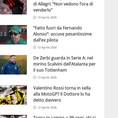
di Allegri: “Non vedono l’ora di
venderlo”
14 Aprile 2026
“Fatto fuori da Fernando
Alonso”: accuse pesantissime
dall’ex pilota
13 Aprile 2026
De Zerbi guarda in Serie A: nel
mirino Scalvini dell’Atalanta per
il suo Tottenham
13 Aprile 2026
Valentino Rossi torna in sella
alla MotoGP? Il Dottore lo ha
detto davvero
12 Aprile 2026
Torna in campo a 39 anni, chi si