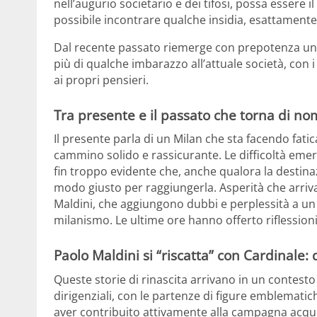
nell’augurio societario e dei tifosi, possa essere 
possibile incontrare qualche insidia, esattament
Dal recente passato riemerge con prepotenza un
più di qualche imbarazzo all’attuale società, con i 
ai propri pensieri.
Tra presente e il passato che torna di no
Il presente parla di un Milan che sta facendo fati
cammino solido e rassicurante. Le difficoltà eme
fin troppo evidente che, anche qualora la destinazi
modo giusto per raggiungerla. Asperità che arri
Maldini, che aggiungono dubbi e perplessità a un
milanismo. Le ultime ore hanno offerto riflession
Paolo Maldini si “riscatta” con Cardinale:
Queste storie di rinascita arrivano in un contesto
dirigenziali, con le partenze di figure emblemati
aver contribuito attivamente alla campagna acquis