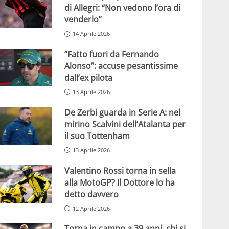
di Allegri: “Non vedono l’ora di
venderlo”
14 Aprile 2026
“Fatto fuori da Fernando
Alonso”: accuse pesantissime
dall’ex pilota
13 Aprile 2026
De Zerbi guarda in Serie A: nel
mirino Scalvini dell’Atalanta per
il suo Tottenham
13 Aprile 2026
Valentino Rossi torna in sella
alla MotoGP? Il Dottore lo ha
detto davvero
12 Aprile 2026
Torna in campo a 39 anni, chi si