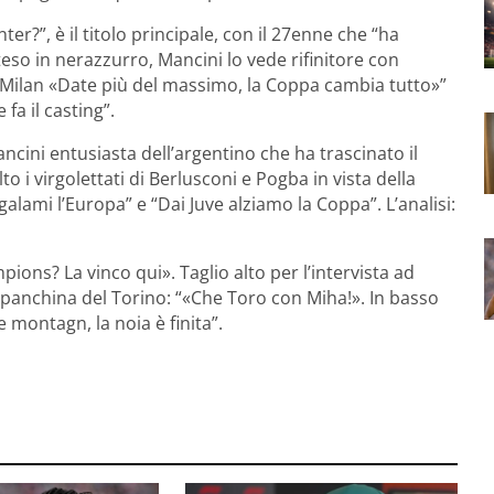
ter?”, è il titolo principale, con il 27enne che “ha
tteso in nerazzurro, Mancini lo vede rifinitore con
ca il Milan «Date più del massimo, la Coppa cambia tutto»”
fa il casting”.
ancini entusiasta dell’argentino che ha trascinato il
lto i virgolettati di Berlusconi e Pogba in vista della
egalami l’Europa” e “Dai Juve alziamo la Coppa”. L’analisi:
ons? La vinco qui». Taglio alto per l’intervista ad
a panchina del Torino: “«Che Toro con Miha!». In basso
e montagn, la noia è finita”.