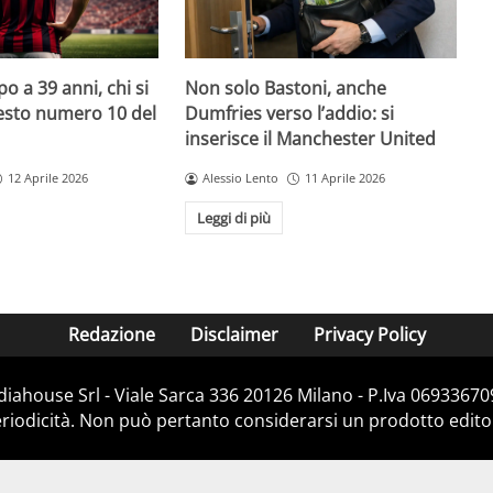
o a 39 anni, chi si
Non solo Bastoni, anche
uesto numero 10 del
Dumfries verso l’addio: si
inserisce il Manchester United
12 Aprile 2026
Alessio Lento
11 Aprile 2026
Leggi di più
Redazione
Disclaimer
Privacy Policy
diahouse Srl - Viale Sarca 336 20126 Milano - P.Iva 069336709
iodicità. Non può pertanto considerarsi un prodotto editoria