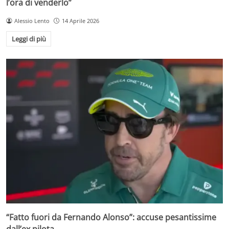
l’ora di venderlo”
Alessio Lento
14 Aprile 2026
Leggi di più
“Fatto fuori da Fernando Alonso”: accuse pesantissime
dall’ex pilota