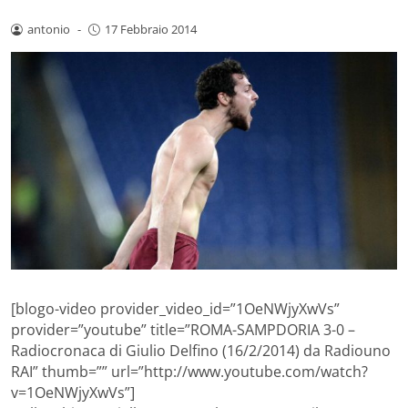
antonio
-
17 Febbraio 2014
[blogo-video provider_video_id=”1OeNWjyXwVs”
provider=”youtube” title=”ROMA-SAMPDORIA 3-0 –
Radiocronaca di Giulio Delfino (16/2/2014) da Radiouno
RAI” thumb=”” url=”http://www.youtube.com/watch?
v=1OeNWjyXwVs”]