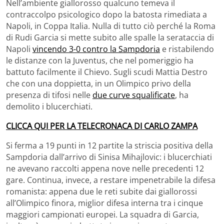
Nell’ambiente giallorosso qualcuno temeva il
contraccolpo psicologico dopo la batosta rimediata a
Napoli, in Coppa Italia. Nulla di tutto ciò perché la Roma
di Rudi Garcia si mette subito alle spalle la serataccia di
Napoli
vincendo 3-0 contro la Sampdoria
e ristabilendo
le distanze con la Juventus, che nel pomeriggio ha
battuto facilmente il Chievo. Sugli scudi Mattia Destro
che con una doppietta, in un Olimpico privo della
presenza di tifosi nelle
due curve squalificate
, ha
demolito i blucerchiati.
CLICCA QUI PER LA TELECRONACA DI CARLO ZAMPA
Si ferma a 19 punti in 12 partite la striscia positiva della
Sampdoria dall’arrivo di Sinisa Mihajlovic: i blucerchiati
ne avevano raccolti appena nove nelle precedenti 12
gare. Continua, invece, a restare impenetrabile la difesa
romanista: appena due le reti subite dai giallorossi
all’Olimpico finora, miglior difesa interna tra i cinque
maggiori campionati europei. La squadra di Garcia,