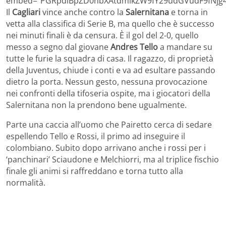
embed=”PGRpdiBpZD0nbXAtdmlkZW9fY29udGVudF9fNjg4
Il
Cagliari
vince anche contro la
Salernitana
e torna in
vetta alla classifica di Serie B, ma quello che è successo
nei minuti finali è da censura. È il gol del 2-0, quello
messo a segno dal giovane
Andres Tello
a mandare su
tutte le furie la squadra di casa. Il ragazzo, di proprietà
della Juventus, chiude i conti e va ad esultare passando
dietro la porta. Nessun gesto, nessuna provocazione
nei confronti della tifoseria ospite, ma i giocatori della
Salernitana non la prendono bene ugualmente.
Parte una caccia all’uomo che Pairetto cerca di sedare
espellendo Tello e Rossi, il primo ad inseguire il
colombiano. Subito dopo arrivano anche i rossi per i
‘panchinari’ Sciaudone e Melchiorri, ma al triplice fischio
finale gli animi si raffreddano e torna tutto alla
normalità.