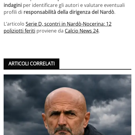
indagini
per identificare gli autori e valutare eventuali
profili di
responsabilità della dirigenza del Nardò
.
L’articolo
Serie D, scontri in Nardò-Nocerina: 12
poliziotti feriti
proviene da
Calcio News 24
.
ARTICOLI CORRELATI