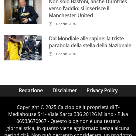
Non solo Bastoni, anche Dumfries
verso l’addio: si inserisce il
Manchester United
11 Aprile 2026
Dal Mondiale alle rapine: la triste
parabola della stella della Nazionale
11 Aprile 2026
Redazione
Disclaimer
Privacy Policy
Copyright © 2025 Calcioblog.it proprietà di T-
Mediahouse Srl - Viale Sarca 336 20126 Milano - P.Iva
06933670967 - Questo blog non è una testata
giornalistica, in quanto viene aggiornato senza alcuna
periodicità. Non può pertanto considerarsi un prodotto