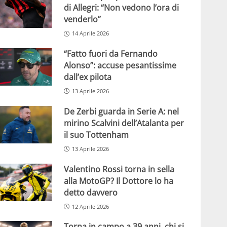
di Allegri: “Non vedono l’ora di
venderlo”
14 Aprile 2026
“Fatto fuori da Fernando
Alonso”: accuse pesantissime
dall’ex pilota
13 Aprile 2026
De Zerbi guarda in Serie A: nel
mirino Scalvini dell’Atalanta per
il suo Tottenham
13 Aprile 2026
Valentino Rossi torna in sella
alla MotoGP? Il Dottore lo ha
detto davvero
12 Aprile 2026
Torna in campo a 39 anni, chi si