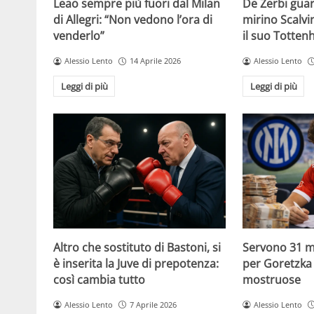
Leao sempre più fuori dal Milan
De Zerbi guar
di Allegri: “Non vedono l’ora di
mirino Scalvin
venderlo”
il suo Totte
Alessio Lento
14 Aprile 2026
Alessio Lento
Leggi di più
Leggi di più
Altro che sostituto di Bastoni, si
Servono 31 mi
è inserita la Juve di prepotenza:
per Goretzka i
così cambia tutto
mostruose
Alessio Lento
7 Aprile 2026
Alessio Lento