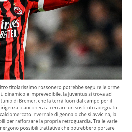
altro titolarissimo rossonero potrebbe seguire le orme
ù dinamico e imprevedibile, la Juventus si trova ad
rtunio di Bremer, che la terrà fuori dal campo per il
 dirigenza bianconera a cercare un sostituto adeguato
 calciomercato invernale di gennaio che si avvicina, la
ili per rafforzare la propria retroguardia. Tra le varie
 emergono possibili trattative che potrebbero portare