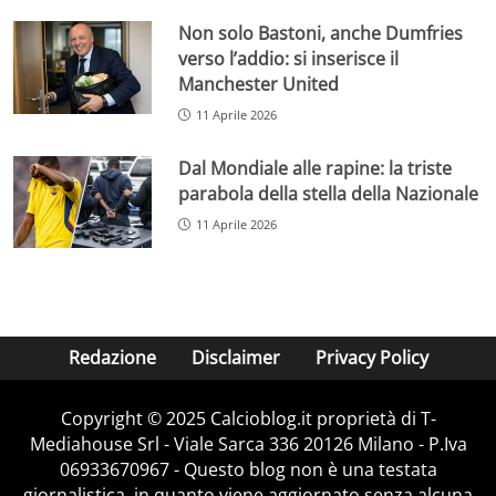
Non solo Bastoni, anche Dumfries
verso l’addio: si inserisce il
Manchester United
11 Aprile 2026
Dal Mondiale alle rapine: la triste
parabola della stella della Nazionale
11 Aprile 2026
Redazione
Disclaimer
Privacy Policy
Copyright © 2025 Calcioblog.it proprietà di T-
Mediahouse Srl - Viale Sarca 336 20126 Milano - P.Iva
06933670967 - Questo blog non è una testata
giornalistica, in quanto viene aggiornato senza alcuna