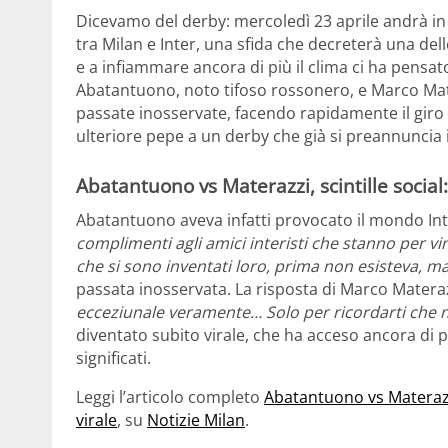
Dicevamo del derby: mercoledì 23 aprile andrà in s
tra Milan e Inter, una sfida che decreterà una delle
e a infiammare ancora di più il clima ci ha pens
Abatantuono, noto tifoso rossonero, e Marco Mater
passate inosservate, facendo rapidamente il giro 
ulteriore pepe a un derby che già si preannuncia 
Abatantuono vs Materazzi, scintille social: 
Abatantuono aveva infatti provocato il mondo Int
complimenti agli amici interisti che stanno per vin
che si sono inventati loro, prima non esisteva, ma
passata inosservata. La risposta di Marco Materazz
ecceziunale veramente… Solo per ricordarti che n
diventato subito virale, che ha acceso ancora di pi
significati.
Leggi l’articolo completo
Abatantuono vs Materazzi,
virale
, su
Notizie Milan
.