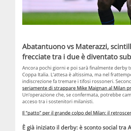
Abatantuono vs Materazzi, scintill
frecciate tra i due è diventato subi
Ancora pochi giorni e poi sarà finalmente derby tra
Coppa Italia. L’attesa è altissima, ma nel frattem
indiscrezione fa tremare i tifosi rossoneri. Secon
seriamente di strappare Mike Maignan al Milan
Un’operazione che, se confermata, potrebbe cambi
acceso tra i sostenitori milanisti.
Il “patto” per il grande colpo del Milan: il retrosce
È già iniziato il derby: è sconto social tr