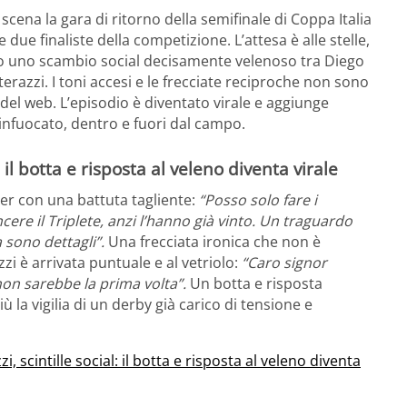
cena la gara di ritorno della semifinale di Coppa Italia
 due finaliste della competizione. L’attesa è alle stelle,
ato uno scambio social decisamente velenoso tra Diego
azzi. I toni accesi e le frecciate reciproche non sono
del web. L’episodio è diventato virale e aggiunge
infuocato, dentro e fuori dal campo.
il botta e risposta al veleno diventa virale
er con una battuta tagliente:
“Posso solo fare i
cere il Triplete, anzi l’hanno già vinto. Un traguardo
 sono dettagli”.
Una frecciata ironica che non è
i è arrivata puntuale e al vetriolo:
“Caro signor
on sarebbe la prima volta”.
Un botta e risposta
ù la vigilia di un derby già carico di tensione e
 scintille social: il botta e risposta al veleno diventa