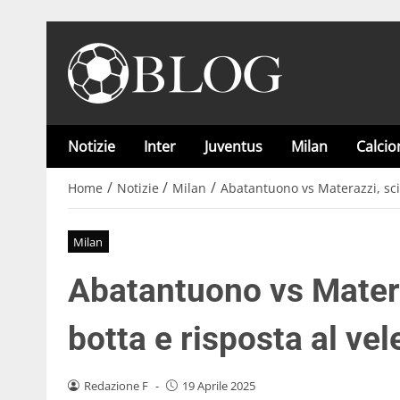
Notizie
Inter
Juventus
Milan
Calci
/
/
/
Home
Notizie
Milan
Abatantuono vs Materazzi, scint
Milan
Abatantuono vs Materazz
botta e risposta al vel
Redazione F
-
19 Aprile 2025