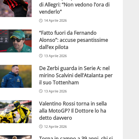
di Allegri: “Non vedono l’ora di
venderlo”
14 Aprile 2026
“Fatto fuori da Fernando
Alonso”: accuse pesantissime
dall’ex pilota
13 Aprile 2026
De Zerbi guarda in Serie A: nel
mirino Scalvini dell’Atalanta per
il suo Tottenham
13 Aprile 2026
Valentino Rossi torna in sella
alla MotoGP? Il Dottore lo ha
detto davvero
12 Aprile 2026
Torna in campo a 39 anni, chi si