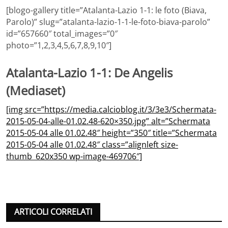
[blogo-gallery title=”Atalanta-Lazio 1-1: le foto (Biava,
Parolo)” slug=”atalanta-lazio-1-1-le-foto-biava-parolo”
id=”657660″ total_images=”0″
photo=”1,2,3,4,5,6,7,8,9,10″]
Atalanta-Lazio 1-1: De Angelis
(Mediaset)
[img src=”https://media.calcioblog.it/3/3e3/Schermata-
2015-05-04-alle-01.02.48-620×350.jpg” alt=”Schermata
2015-05-04 alle 01.02.48″ height=”350″ title=”Schermata
2015-05-04 alle 01.02.48″ class=”alignleft size-
thumb_620x350 wp-image-469706″]
ARTICOLI CORRELATI