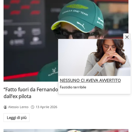
NESSUNO CI AVEVA AVVERTITO
Fastidio terribile
“Fatto fuori da Fernando Alonso”: accuse pesantissime
dall’ex pilota
Alessio Lento
13 Aprile 2026
Leggi di più